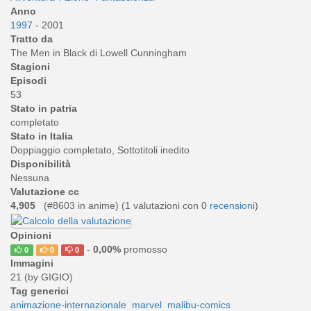
Anno
1997
- 2001
Tratto da
The Men in Black di Lowell Cunningham
Stagioni
Episodi
53
Stato in patria
completato
Stato in Italia
Doppiaggio completato, Sottotitoli inedito
Disponibilità
Nessuna
Valutazione cc
4,905
(#8603 in anime) (
1
valutazioni con 0
recensioni
)
Opinioni
-
0,00%
promosso
0
0
0
Immagini
21 (by GIGIO)
Tag generici
animazione-internazionale
marvel
malibu-comics