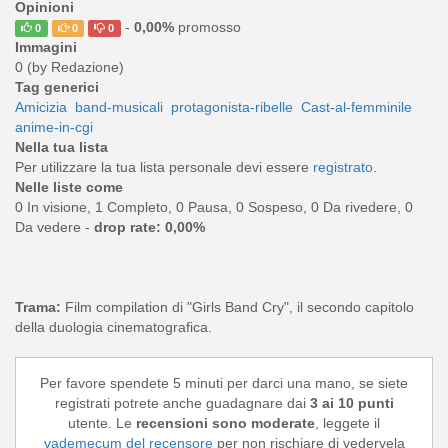
Opinioni
-
0,00%
promosso
0
0
0
Immagini
0 (by Redazione)
Tag generici
Amicizia
band-musicali
protagonista-ribelle
Cast-al-femminile
anime-in-cgi
Nella tua lista
Per utilizzare la tua lista personale devi essere
registrato
.
Nelle liste come
0 In visione, 1 Completo, 0 Pausa, 0 Sospeso, 0 Da rivedere, 0
Da vedere -
drop rate: 0,00%
Trama:
Film compilation di "Girls Band Cry", il secondo capitolo
della duologia cinematografica.
Per favore spendete 5 minuti per darci una mano, se siete
registrati potrete anche guadagnare dai
3 ai 10 punti
utente. Le
recensioni sono moderate
, leggete il
vademecum del recensore
per non rischiare di vedervela