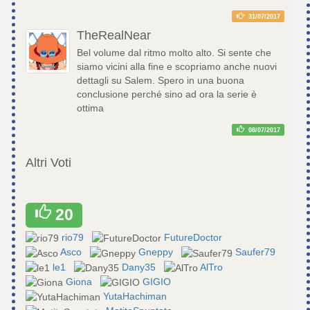
31/07/2017
TheRealNear
Bel volume dal ritmo molto alto. Si sente che
siamo vicini alla fine e scopriamo anche nuovi
dettagli su Salem. Spero in una buona
conclusione perché sino ad ora la serie è
ottima
08/07/2017
Altri Voti
20
rio79
FutureDoctor
Asco
Gneppy
Saufer79
le1
Dany35
AlTro
Giona
GIGIO
YutaHachiman