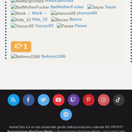
MatitaSpuntata
BadMotherFucker
Sayax
Marik ♤
phenom89
Kida_10
Blazes
Yuzuyu93
Panee
1
Bellomo1586
AnimeClick.it è un sito amatoriale gestito dall'associazione culturale NO PROFIT
Associazione NewType Media
. L'Associazione NewType Media, così come il sito