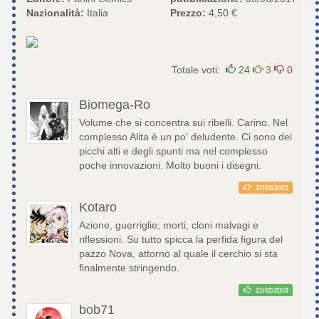
Nazionalità:
Italia
Prezzo:
4,50 €
Totale voti:
24
3
0
Biomega-Ro
Volume che si concentra sui ribelli. Carino. Nel
complesso Alita è un po' deludente. Ci sono dei
picchi alti e degli spunti ma nel complesso
poche innovazioni. Molto buoni i disegni.
27/03/2023
Kotaro
Azione, guerriglie, morti, cloni malvagi e
riflessioni. Su tutto spicca la perfida figura del
pazzo Nova, attorno al quale il cerchio si sta
finalmente stringendo.
21/02/2019
bob71