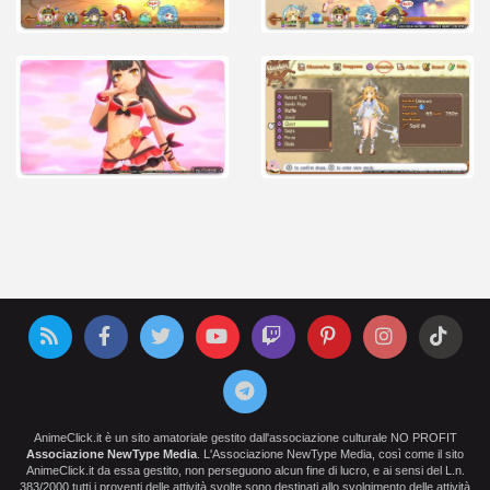
AnimeClick.it è un sito amatoriale gestito dall'associazione culturale NO PROFIT
Associazione NewType Media
. L'Associazione NewType Media, così come il sito
AnimeClick.it da essa gestito, non perseguono alcun fine di lucro, e ai sensi del L.n.
383/2000 tutti i proventi delle attività svolte sono destinati allo svolgimento delle attività