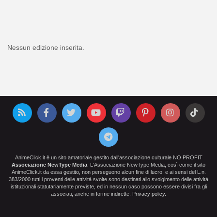
Nessun edizione inserita.
AnimeClick.it è un sito amatoriale gestito dall'associazione culturale NO PROFIT
Associazione NewType Media
. L'Associazione NewType Media, così come il sito
AnimeClick.it da essa gestito, non perseguono alcun fine di lucro, e ai sensi del L.n.
383/2000 tutti i proventi delle attività svolte sono destinati allo svolgimento delle attività
istituzionali statutariamente previste, ed in nessun caso possono essere divisi fra gli
associati, anche in forme indirette.
Privacy policy
.