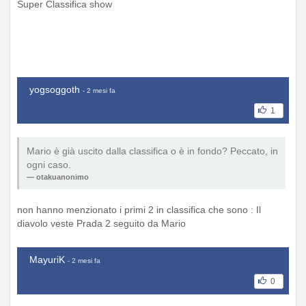
Super Classifica show
yogsoggoth
- 2 mesi fa
1
Mario è già uscito dalla classifica o è in fondo? Peccato, in
ogni caso.
otakuanonimo
non hanno menzionato i primi 2 in classifica che sono : Il
diavolo veste Prada 2 seguito da Mario
MayuriK
- 2 mesi fa
0