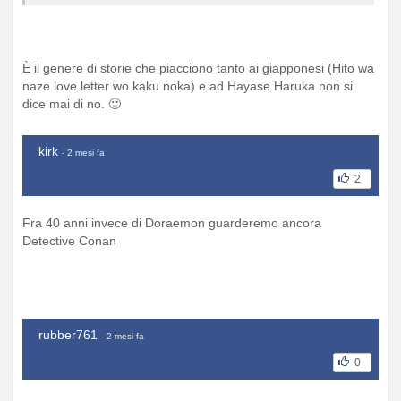
È il genere di storie che piacciono tanto ai giapponesi (Hito wa
naze love letter wo kaku noka) e ad Hayase Haruka non si
dice mai di no. 🙂
kirk
- 2 mesi fa
2
Fra 40 anni invece di Doraemon guarderemo ancora
Detective Conan
rubber761
- 2 mesi fa
0