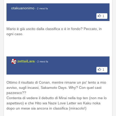
otakuanonimo
- 2 mesi fa
1
Mario è già uscito dalla classifica o è in fondo? Peccato, in
ogni caso.
zettaiLara
- 2 mesi fa
1
Ottimo il risultato di Conan, mentre rimane un po' lento a mio
avviso, sugli incassi, Sakamoto Days. Why? Con quel cast
pazzesco??
Contenta di vedere il debutto di Mirai nella top ten (non me lo
aspettavo) e che Hito wa Naze Love Letter wo Kaku noka
dopo un mese sia ancora in classifica (miracolo!)