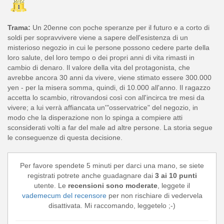
Trama:
Un 20enne con poche speranze per il futuro e a corto di
soldi per sopravvivere viene a sapere dell'esistenza di un
misterioso negozio in cui le persone possono cedere parte della
loro salute, del loro tempo o dei propri anni di vita rimasti in
cambio di denaro. Il valore della vita del protagonista, che
avrebbe ancora 30 anni da vivere, viene stimato essere 300.000
yen - per la misera somma, quindi, di 10.000 all'anno. Il ragazzo
accetta lo scambio, ritrovandosi così con all'incirca tre mesi da
vivere; a lui verrà affiancata un'"osservatrice" del negozio, in
modo che la disperazione non lo spinga a compiere atti
sconsiderati volti a far del male ad altre persone. La storia segue
le conseguenze di questa decisione.
Per favore spendete 5 minuti per darci una mano, se siete
registrati potrete anche guadagnare dai
3 ai 10 punti
utente. Le
recensioni sono moderate
, leggete il
vademecum del recensore
per non rischiare di vedervela
disattivata. Mi raccomando, leggetelo ;-)