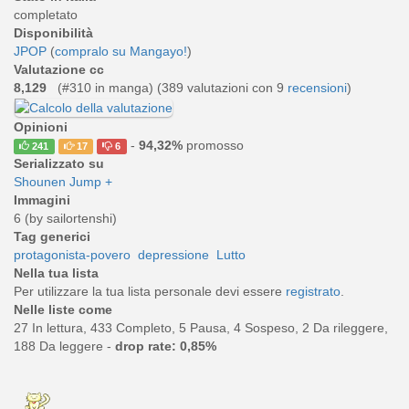
completato
Disponibilità
JPOP
(
compralo su Mangayo!
)
Valutazione cc
8,129
(#310 in manga) (
389
valutazioni con 9
recensioni
)
Opinioni
-
94,32%
promosso
241
17
6
Serializzato su
Shounen Jump +
Immagini
6 (by sailortenshi)
Tag generici
protagonista-povero
depressione
Lutto
Nella tua lista
Per utilizzare la tua lista personale devi essere
registrato
.
Nelle liste come
27 In lettura, 433 Completo, 5 Pausa, 4 Sospeso, 2 Da rileggere,
188 Da leggere -
drop rate: 0,85%