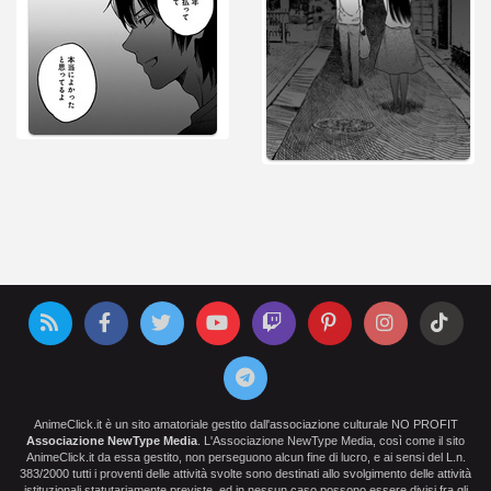
AnimeClick.it è un sito amatoriale gestito dall'associazione culturale NO PROFIT
Associazione NewType Media
. L'Associazione NewType Media, così come il sito
AnimeClick.it da essa gestito, non perseguono alcun fine di lucro, e ai sensi del L.n.
383/2000 tutti i proventi delle attività svolte sono destinati allo svolgimento delle attività
istituzionali statutariamente previste, ed in nessun caso possono essere divisi fra gli