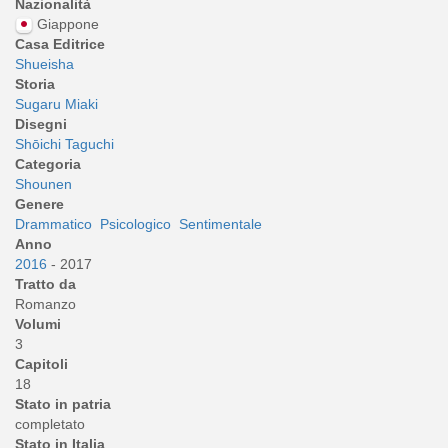
Nazionalità
Giappone
Casa Editrice
Shueisha
Storia
Sugaru Miaki
Disegni
Shōichi Taguchi
Categoria
Shounen
Genere
Drammatico
Psicologico
Sentimentale
Anno
2016
- 2017
Tratto da
Romanzo
Volumi
3
Capitoli
18
Stato in patria
completato
Stato in Italia