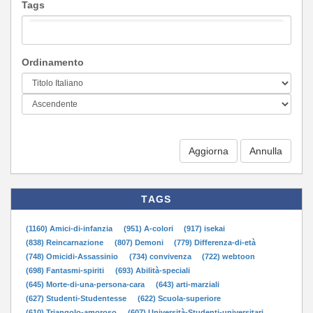
Tags
Ordinamento
Aggiorna
TAGS
(1160) Amici-di-infanzia
(951) A-colori
(917) isekai
(838) Reincarnazione
(807) Demoni
(779) Differenza-di-età
(748) Omicidi-Assassinio
(734) convivenza
(722) webtoon
(698) Fantasmi-spiriti
(693) Abilità-speciali
(645) Morte-di-una-persona-cara
(643) arti-marziali
(627) Studenti-Studentesse
(622) Scuola-superiore
(610) Triangolo-amoroso
(607) Università-Studenti-universitari