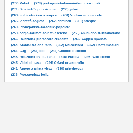
(277) Robot
(273) protagonista-femminile-con-occhiali
(271) Survival-Sopravvivenza
(269) yokai
(268) ambientazione-europea
(268) Ventunesimo-secolo
(266) identità-segreta
(262) criminali
(261) streghe
(260) Protagonista-maschile-popolare
(259) corpo-militare-soldati-esercito
(256) Amici-che-si-innamorano
(256) Relazione-professore-studente
(255) Coppia-sposata
(254) Ambientazione-tetra
(252) Maledizioni
(252) Trasformazioni
(251) Gag
(251) idol
(249) Genitori-deceduti
(248) Relazione-tra-studenti
(246) Europa
(246) Web-comic
(245) Vicini-di-casa
(244) Orfani-orfanotrofio
(241) Amore-a-prima-vista
(236) principessa
(236) Protagonista-bella