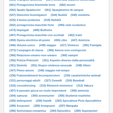
(601) Protagonista-femminile-forte
(582) mostri
(562) Spade-Spadaccini
(561) Spargimento-di-sangue
(547) Detective-Investigatori
(544) Nudità
(540) vendetta
(525) 4-koma-yonkoma
(518) Nobiltà
(502) protagonista-maschile-forte
(494) club-scolastico
(474) Impiegati
(469) Bullismo
(467) Protagonista-maschile-con-occhiali
(462) Gatti
(459) Opera-vincitrice-di-premi
(455) cibo
(447) Amicizia
(446) Volume-unico
(439) viaggio
(417) Violenza
(381) Famiglia
(373) Compagni-di-classe
(366) Amore-non-corrisposto
(360) Relazione-umano-non-umano
(360) vampiri
(356) Polizia-Poliziotti
(351) Aspetto-diverso-dalla-personalità
(351) Divinità
(351) Stupro-violenza-sessuale
(348) Alieni
(347) Primo-amore
(346) viaggio-nel-tempo
(336) Fraintendimenti-Incomprensioni
(334) caratteristiche-animali
(331) personaggi-adulti
(327) Gemelli
(324) Baseball
(316) crossdressing
(315) Elementi-misteriosi
(312) Yakuza
(307) Il-passato-gioca-un-ruolo-importante
(306) amnesia
(304) samurai
(300) avventurieri
(300) Studente-trasferito
(295) delinquenti
(294) fratelli
(293) Apocalisse-Post-Apocalittico
(289) Assassini
(289) Insegnanti
(287) Mangaka
(286) Sottotrama-romantica
(284) Episodico
(280) Superpoteri