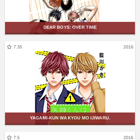
DEAR BOYS: OVER TIME
7.35
2016
YAGAMI-KUN WA KYOU MO IJIWARU.
7.5
2016