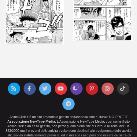
AnimeClick.it è un sito amatoriale gestito dall'associazione culturale NO PROFIT
Associazione NewType Media
. L'Associazione NewType Media, così come il sito
AnimeClick.it da essa gestito, non perseguono alcun fine di lucro, e ai sensi del L.n.
383/2000 tutti i proventi delle attività svolte sono destinati allo svolgimento delle attività
istituzionali statutariamente previste, ed in nessun caso possono essere divisi fra gli