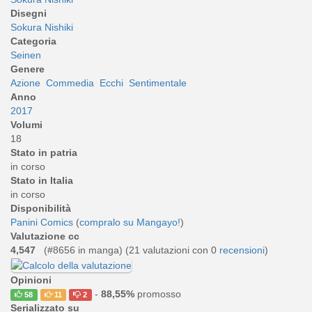
Disegni
Sokura Nishiki
Categoria
Seinen
Genere
Azione
Commedia
Ecchi
Sentimentale
Anno
2017
Volumi
18
Stato in patria
in corso
Stato in Italia
in corso
Disponibilità
Panini Comics
(
compralo su Mangayo!
)
Valutazione cc
4,547
(#8656 in manga) (
21
valutazioni con 0
recensioni
)
Opinioni
-
88,55%
promosso
58
11
2
Serializzato su