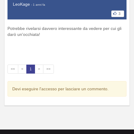
LeoKage
- 1 anni fa
3
Potrebbe rivelarsi davvero interessante da vedere per cui gli
darò un'occhiata!
<<
<
1
>
>>
Devi eseguire l'accesso per lasciare un commento.