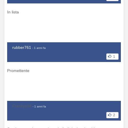
In lista
rubber761
- 1 anni fa
1
Promettente
Frankys94
- 1 anni fa
2