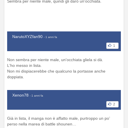
Sembra per niente male, quindi gli darò un'occhiata.
NarutoXYZfan90
- 1 anni fa
1
Non sembra per niente male, un'occhiata gliela si dà.
L'ho messo in lista.
Non mi dispiacerebbe che qualcuno la portasse anche
doppiata.
Xenon78
- 1 anni fa
2
Già in lista, il manga non è affatto male, purtroppo un po’
perso nella marea di battle shounen…