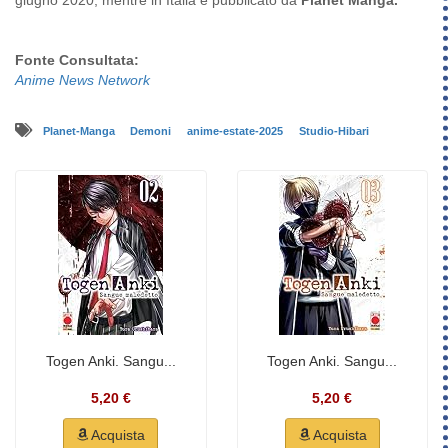
giugno 2020, mentre in Italia è pubblicato da
Planet Manga.
Fonte Consultata:
Anime News Network
Planet-Manga
Demoni
anime-estate-2025
Studio-Hibari
Togen Anki. Sangu...
Togen Anki. Sangu...
5,20 €
5,20 €
Acquista
Acquista