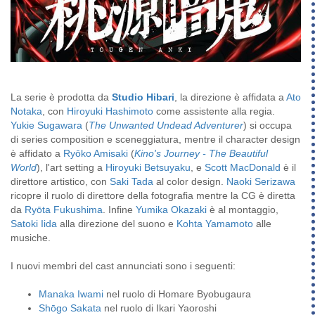
La serie è prodotta da
Studio Hibari
, la direzione è affidata a
Ato
Notaka
, con
Hiroyuki Hashimoto
come assistente alla regia.
Yukie Sugawara
(
The Unwanted Undead Adventurer
) si occupa
di series composition e sceneggiatura, mentre il character design
è affidato a
Ryōko Amisaki
(
Kino's Journey - The Beautiful
World
), l'art setting a
Hiroyuki Betsuyaku
, e
Scott MacDonald
è il
direttore artistico, con
Saki Tada
al color design.
Naoki Serizawa
ricopre il ruolo di direttore della fotografia mentre la CG è diretta
da
Ryōta Fukushima
. Infine
Yumika Okazaki
è al montaggio,
Satoki Iida
alla direzione del suono e
Kohta Yamamoto
alle
musiche.
I nuovi membri del cast annunciati sono i seguenti:
Manaka Iwami
nel ruolo di Homare Byobugaura
Shōgo Sakata
nel ruolo di Ikari Yaoroshi