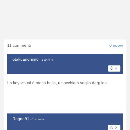
11 commenti
0 nuovi
otakuanonimo
- 1 anni fa
4
La key visual è molto bella, un'occhiata voglio dargliela.
Rogno91
- 1 anni fa
2