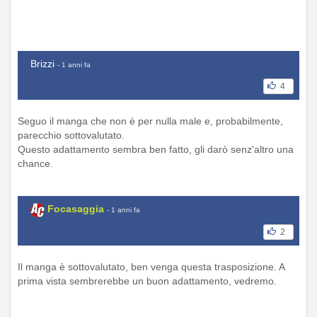
Brizzi
- 1 anni fa
4
Seguo il manga che non è per nulla male e, probabilmente,
parecchio sottovalutato.
Questo adattamento sembra ben fatto, gli darò senz'altro una
chance.
Focasaggia
- 1 anni fa
2
Il manga è sottovalutato, ben venga questa trasposizione. A
prima vista sembrerebbe un buon adattamento, vedremo.