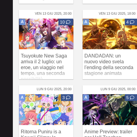
VEN 13 GIU 2025, 20:00
VEN 13 GIU 2025, 18:00
A
10
A
4
Tsuyokute New Saga
DANDADAN: un
arriva il 2 luglio: un
nuovo video svela
eroe, un viaggio nel
l'ending della seconda
tempo, una seconda
stagione animata
possibilità
LUN 9 GIU 2025, 20:00
LUN 9 GIU 2025, 00:00
A
3
A
5
Ritorna Puniru is a
Anime Preview: trailer