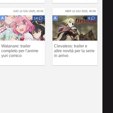
GIO 12 GIU 2025, 00:00
MER 11 GIU 2025, 00:00
A
14
A
6
Watanare: trailer
Clevatess: trailer e
completo per l'anime
altre novità per la serie
yuri comico
in arrivo