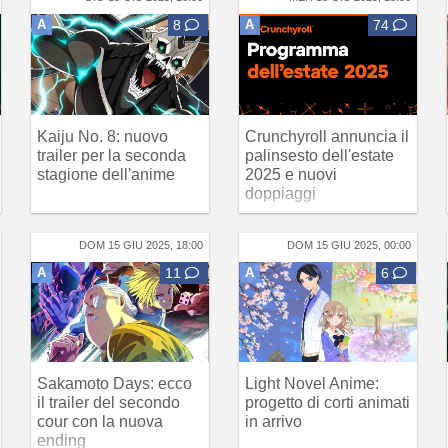
A
8
A
74
Kaiju No. 8: nuovo
Crunchyroll annuncia il
trailer per la seconda
palinsesto dell'estate
stagione dell'anime
2025 e nuovi
doppiaggi
DOM 15 GIU 2025, 18:00
DOM 15 GIU 2025, 00:00
A
11
A
6
Sakamoto Days: ecco
Light Novel Anime:
il trailer del secondo
progetto di corti animati
cour con la nuova
in arrivo
ending