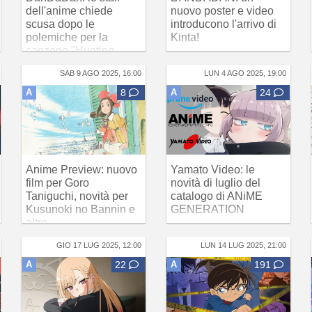
dell'anime chiede
nuovo poster e video
scusa dopo le
introducono l'arrivo di
polemiche per la
Kinta!
canzone "Hunting
Soul"
SAB 9 AGO 2025, 16:00
LUN 4 AGO 2025, 19:00
A
8
A
24
Anime Preview: nuovo
Yamato Video: le
film per Goro
novità di luglio del
Taniguchi, novità per
catalogo di ANiME
Kusunoki no Bannin e
GENERATION
altro
GIO 17 LUG 2025, 12:00
LUN 14 LUG 2025, 21:00
A
22
A
191