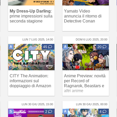
My Dress-Up Darling
:
Yamato Video
prime impressioni sulla
annuncia il ritorno di
seconda stagione
Detective Conan
LUN 7 LUG 2025, 14:00
DOM 6 LUG 2025, 20:00
A
45
A
20
CITY The Animation:
Anime Preview: novità
informazioni sul
per Record of
doppiaggio di Amazon
Ragnarok, Beastars e
altri anime
LUN 30 GIU 2025, 15:00
LUN 30 GIU 2025, 00:00
S
2
A
4