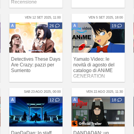
Recensione
VEN 12 SET 2025, 11:00
VEN 5 SET 2025, 18:00
A
26
A
19
Detectives These Days
Yamato Video: le
Are Crazy: pazzi per
novità di agosto del
Surriento
catalogo di ANiME
GENERATION
SAB 23 AGO 2025, 00:00
VEN 22 AGO 2025, 11:30
A
12
A
18
DanDaDan: lo staff
DANDADAN: un