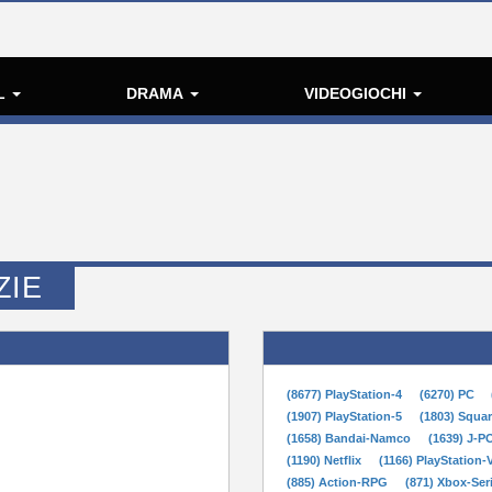
L
DRAMA
VIDEOGIOCHI
ZIE
(8677) PlayStation-4
(6270) PC
(1907) PlayStation-5
(1803) Squa
(1658) Bandai-Namco
(1639) J-
(1190) Netflix
(1166) PlayStation-
(885) Action-RPG
(871) Xbox-Ser