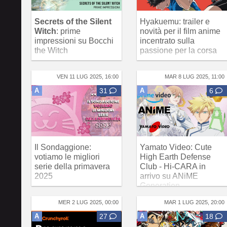
Secrets of the Silent
Hyakuemu: trailer e
Witch
: prime
novità per il film anime
impressioni su Bocchi
incentrato sulla
the Witch
passione per la corsa
VEN 11 LUG 2025, 16:00
MAR 8 LUG 2025, 11:00
A
31
A
6
Il Sondaggione:
Yamato Video: Cute
votiamo le migliori
High Earth Defense
serie della primavera
Club - Hi-CARA in
2025
arrivo su ANiME
Generation
MER 2 LUG 2025, 00:00
MAR 1 LUG 2025, 20:00
A
27
A
18