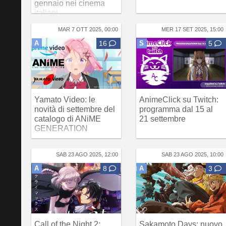
gennaio nei cinema
italiani
MAR 7 OTT 2025, 00:00
MER 17 SET 2025, 15:00
A
16
S
5
Yamato Video: le
AnimeClick su Twitch:
novità di settembre del
programma dal 15 al
catalogo di ANiME
21 settembre
GENERATION
SAB 23 AGO 2025, 12:00
SAB 23 AGO 2025, 10:00
A
8
A
3
Call of the Night 2:
Sakamoto Days: nuovo