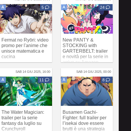
A
5
A
24
Fermat no Ryōri: video
New PANTY &
promo per l'anime che
STOCKING with
unisce matematica e
GARTERBELT: trailer
cucina
e novità per la serie in
arrivo su Amazon
Prime Video
SAB 14 GIU 2025, 16:00
SAB 14 GIU 2025, 00:00
A
11
A
8
The Water Magician:
Busamen Gachi-
trailer per la serie
Fighter: full trailer per
fantasy da luglio su
l’isekai dove essere
Crunchyroll
brutti è una strategia