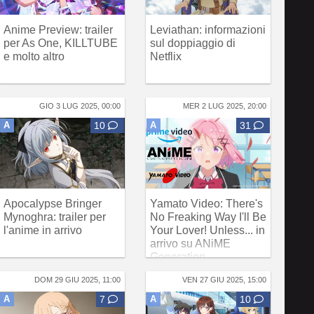
Anime Preview: trailer
Leviathan: informazioni
per As One, KILLTUBE
sul doppiaggio di
e molto altro
Netflix
GIO 3 LUG 2025, 00:00
MER 2 LUG 2025, 20:00
A
10
A
31
Apocalypse Bringer
Yamato Video: There's
Mynoghra: trailer per
No Freaking Way I'll Be
l'anime in arrivo
Your Lover! Unless... in
arrivo su ANiME
Generation
DOM 29 GIU 2025, 11:00
VEN 27 GIU 2025, 15:00
A
7
A
10