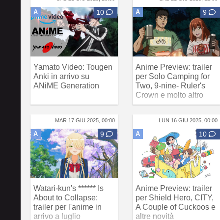
A
10
A
9
Yamato Video: Tougen
Anime Preview: trailer
Anki in arrivo su
per Solo Camping for
ANiME Generation
Two, 9-nine- Ruler's
Crown e molto altro
MAR 17 GIU 2025, 00:00
LUN 16 GIU 2025, 00:00
A
9
A
10
Watari-kun's ****** Is
Anime Preview: trailer
About to Collapse:
per Shield Hero, CITY,
trailer per l'anime in
A Couple of Cuckoos e
arrivo a luglio
altre novità