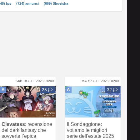
748) fps
(724) annunci
(669) Shueisha
SAB 18 OTT 2025, 20:00
MAR 7 OTT 2025, 16:00
A
25
A
32
Clevatess
: recensione
Il Sondaggione:
del dark fantasy che
votiamo le migliori
sovverte l’epica
serie dell'estate 2025