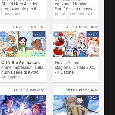
Shield Hero 4: video
canzone "Hunting
promozionale per il
Soul" è stata rimossa
nuovo arco
per una controversia
sui diritti
VEN 25 LUG 2025, 18:00
MER 23 LUG 2025, 16:00
A
22
A
65
CITY the Animation
:
Novità Anime
prime impressioni sulla
stagionali Estate 2025
nuova serie di Kyoto
- Il Listone!
Animation
LUN 14 LUG 2025, 00:00
VEN 11 LUG 2025, 20:00
A
6
A
10