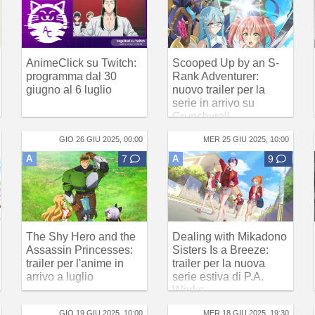
AnimeClick su Twitch:
Scooped Up by an S-
programma dal 30
Rank Adventurer:
giugno al 6 luglio
nuovo trailer per la
serie in arrivo su
Crunchyroll
GIO 26 GIU 2025, 00:00
MER 25 GIU 2025, 10:00
A
7
A
9
The Shy Hero and the
Dealing with Mikadono
Assassin Princesses:
Sisters Is a Breeze:
trailer per l'anime in
trailer per la nuova
arrivo a luglio
serie estiva di P.A.
Works
GIO 19 GIU 2025, 10:00
MER 18 GIU 2025, 19:30