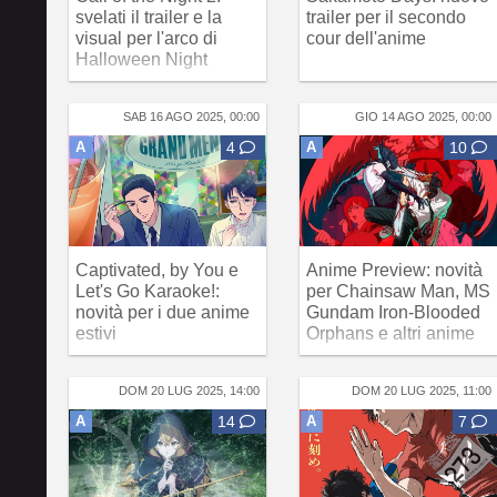
svelati il trailer e la
trailer per il secondo
visual per l'arco di
cour dell'anime
Halloween Night
SAB 16 AGO 2025, 00:00
GIO 14 AGO 2025, 00:00
A
4
A
10
Captivated, by You e
Anime Preview: novità
Let's Go Karaoke!:
per Chainsaw Man, MS
novità per i due anime
Gundam Iron-Blooded
estivi
Orphans e altri anime
DOM 20 LUG 2025, 14:00
DOM 20 LUG 2025, 11:00
A
14
A
7