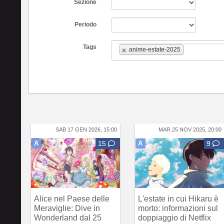
Sezione
Periodo
Tags
anime-estate-2025
SAB 17 GEN 2026, 15:00
MAR 25 NOV 2025, 20:00
A
15
A
9
Alice nel Paese delle
L'estate in cui Hikaru è
Meraviglie: Dive in
morto: informazioni sul
Wonderland dal 25
doppiaggio di Netflix