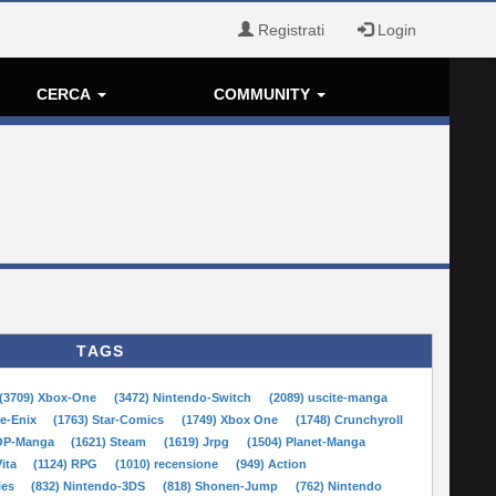
Registrati
Login
CERCA
COMMUNITY
TAGS
(3709) Xbox-One
(3472) Nintendo-Switch
(2089) uscite-manga
re-Enix
(1763) Star-Comics
(1749) Xbox One
(1748) Crunchyroll
POP-Manga
(1621) Steam
(1619) Jrpg
(1504) Planet-Manga
Vita
(1124) RPG
(1010) recensione
(949) Action
ies
(832) Nintendo-3DS
(818) Shonen-Jump
(762) Nintendo