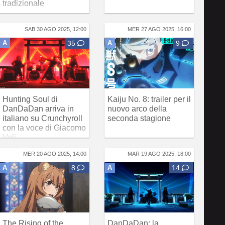
tradizionale
SAB 30 AGO 2025, 12:00
MER 27 AGO 2025, 16:00
A
35
A
9
Hunting Soul di
Kaiju No. 8: trailer per il
DanDaDan arriva in
nuovo arco della
italiano su Crunchyroll
seconda stagione
con la voce di Giacomo
Voli
MER 20 AGO 2025, 14:00
MAR 19 AGO 2025, 18:00
A
8
A
14
The Rising of the
DanDaDan: la