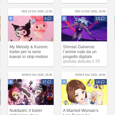
VEN 13 GIU 2025, 12:00
VEN 13 GIU 2025, 10:00
A
4
A
13
My Melody & Kuromi:
Shinsei Galverse:
trailer per la serie
l’anime nato da un
kawaii in stop-motion
progetto digitale
globale debutta il 25
giugno
DOM 8 GIU 2025, 16:00
DOM 8 GIU 2025, 10:00
A
37
A
18
Nukitashi: il trailer
A Married Woman's