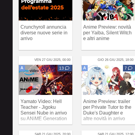
Crunchyroll annuncia
Anime Preview: novità
diverse nuove serie in
per Yaiba, Silent Witch
arrivo
e altri anime
VEN 27 GIU 2025, 00:00
GIO 26 GIU 2025, 18:00
A
13
A
7
Yamato Video: Hell
Anime Preview: trailer
Teacher - Jigoku
per Private Tutor to the
Sensei Nube in arrivo
Duke's Daughter e
su ANiME Generation
altre novità in arrivo
SAB 21 GIU 2025, 20:00
SAB 21 GIU 2025, 12:00