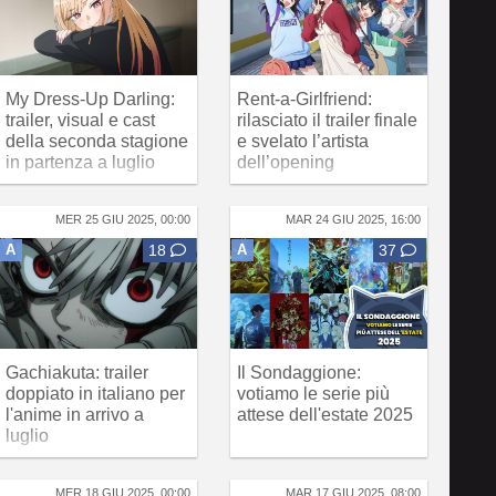
My Dress-Up Darling:
Rent-a-Girlfriend:
trailer, visual e cast
rilasciato il trailer finale
della seconda stagione
e svelato l’artista
in partenza a luglio
dell’opening
MER 25 GIU 2025, 00:00
MAR 24 GIU 2025, 16:00
A
18
A
37
Gachiakuta: trailer
Il Sondaggione:
doppiato in italiano per
votiamo le serie più
l'anime in arrivo a
attese dell'estate 2025
luglio
MER 18 GIU 2025, 00:00
MAR 17 GIU 2025, 08:00