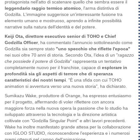
protagonista nell'atto di scatenare quello che sembra essere il
leggendario raggio termico atomico
, l'arma distintiva di
Godzilla. L'immagine suggerisce un'interessante fusione tra
elemento umano e mostruoso, aprendo a infinite possibilità
narrative sulla natura dell'identità e del potere.
Keiji Ota, direttore esecutivo senior di TOHO e Chief
Godzilla Officer
, ha commentato l'annuncio sottolineando come
Godzilla sia sempre stato
"uno specchio che riflette l'epoca"
nei suoi oltre 70 anni di storia. Secondo Ota, l'idea di un "
ragazzo
che possiede il potere di Godzilla
" rappresenta un tentativo
completamente nuovo per il franchise, capace di
esplorare in
profondità sia gli aspetti di terrore che di speranza
caratteristici dei nostri tempi
. "È una sfida con cui TOHO
animation si avventura verso una nuova storia", ha dichiarato.
Sumikazu Wake, produttore di Orange, ha espresso entusiasmo
per il progetto, affermando di voler riflettere con ancora
maggiore forza nella nuova opera la passione che lo studio ha
sviluppato attraverso la tecnologia e la direzione artistica
coltivate con "Godzilla Singular Point" e altri lavori precedenti.
Wake ha inoltre manifestato grande attesa per la collaborazione
con IGLOO STUDIO, riconoscendone l'esperienza e i numerosi
premi ottenuti nel campo dell'animazione.