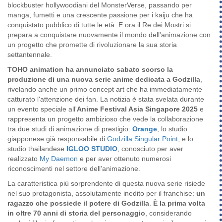
blockbuster hollywoodiani del MonsterVerse, passando per
manga, fumetti e una crescente passione per i kaiju che ha
conquistato pubblico di tutte le età. E ora il Re dei Mostri si
prepara a conquistare nuovamente il mondo dell'animazione con
un progetto che promette di rivoluzionare la sua storia
settantennale.
TOHO animation ha annunciato sabato scorso la
produzione di una nuova serie anime dedicata a Godzilla
,
rivelando anche un primo concept art che ha immediatamente
catturato l'attenzione dei fan. La notizia è stata svelata durante
un evento speciale all'
Anime Festival Asia Singapore 2025
e
rappresenta un progetto ambizioso che vede la collaborazione
tra due studi di animazione di prestigio:
Orange
, lo studio
giapponese già responsabile di
Godzilla Singular Point
, e lo
studio thailandese
IGLOO STUDIO
, conosciuto per aver
realizzato
My Daemon
e per aver ottenuto numerosi
riconoscimenti nel settore dell'animazione.
La caratteristica più sorprendente di questa nuova serie risiede
nel suo protagonista, assolutamente inedito per il franchise:
un
ragazzo che possiede il potere di Godzilla
.
È la prima volta
in oltre 70 anni di storia del personaggio
, considerando