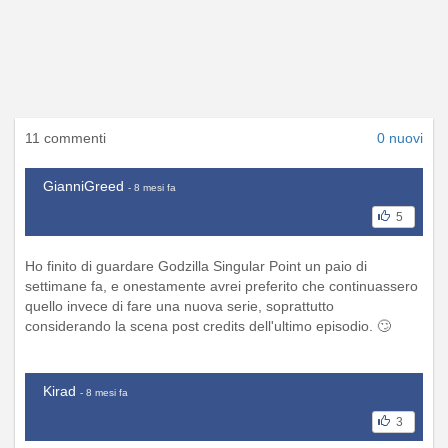
11 commenti
0 nuovi
GianniGreed
- 8 mesi fa
5
Ho finito di guardare Godzilla Singular Point un paio di
settimane fa, e onestamente avrei preferito che continuassero
quello invece di fare una nuova serie, soprattutto
considerando la scena post credits dell'ultimo episodio. 🙄
Kirad
- 8 mesi fa
3