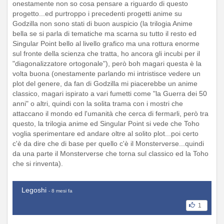
onestamente non so cosa pensare a riguardo di questo
progetto...ed purtroppo i precedenti progetti anime su
Godzilla non sono stati di buon auspicio (la trilogia Anime
bella se si parla di tematiche ma scarna su tutto il resto ed
Singular Point bello al livello grafico ma una rottura enorme
sul fronte della scienza che tratta, ho ancora gli incubi per il
"diagonalizzatore ortogonale"), però boh magari questa è la
volta buona (onestamente parlando mi intristisce vedere un
plot del genere, da fan di Godzilla mi piacerebbe un anime
classico, magari ispirato a vari fumetti come "la Guerra dei 50
anni" o altri, quindi con la solita trama con i mostri che
attaccano il mondo ed l'umanità che cerca di fermarli, però tra
questo, la trilogia anime ed Singular Point si vede che Toho
voglia sperimentare ed andare oltre al solito plot...poi certo
c'è da dire che di base per quello c'è il Monsterverse...quindi
da una parte il Monsterverse che torna sul classico ed la Toho
che si rinventa).
Legoshi
- 8 mesi fa
1