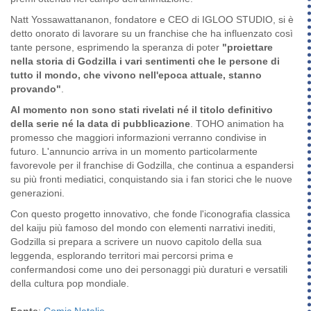
Natt Yossawattananon, fondatore e CEO di IGLOO STUDIO, si è
detto onorato di lavorare su un franchise che ha influenzato così
tante persone, esprimendo la speranza di poter
"proiettare
nella storia di Godzilla i vari sentimenti che le persone di
tutto il mondo, che vivono nell'epoca attuale, stanno
provando"
.
Al momento non sono stati rivelati né il titolo definitivo
della serie né la data di pubblicazione
. TOHO animation ha
promesso che maggiori informazioni verranno condivise in
futuro. L'annuncio arriva in un momento particolarmente
favorevole per il franchise di Godzilla, che continua a espandersi
su più fronti mediatici, conquistando sia i fan storici che le nuove
generazioni.
Con questo progetto innovativo, che fonde l'iconografia classica
del kaiju più famoso del mondo con elementi narrativi inediti,
Godzilla si prepara a scrivere un nuovo capitolo della sua
leggenda, esplorando territori mai percorsi prima e
confermandosi come uno dei personaggi più duraturi e versatili
della cultura pop mondiale.