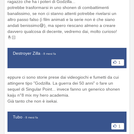
ragazzo che ha i poteri di Godzilla...
potrebbe trasformarsi in uno shonen di combattimenti
banalissimo, se non ci stanno attenti potrebbe rivelarsi un
altro passo falso (i film animati e la serie non è che siano
andati benissimo😅), ma spero riescano almeno a creare
davvero qualcosa di decente, vedremo dai, molto curioso!
🤞🏻
Destroyer Zilla
- 8 mesi fa
1
eppure ci sono storie prese dai videogiochi e fumetti da cui
attingere tipo "Godzilla. La guerra dei 50 anni" o fare un
sequel di Singular Point... invece fanno un generico shonen
kaiju n°8 mix my hero academia.
Già tanto che non è isekai.
Tubo
- 8 mesi fa
1