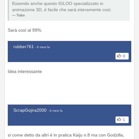
Essendo anche questo IGLOO specializzato in
animazione 3D, è facile che sarà interamente così.
Tubo
Sarà così al 99%.
rubber761
- 8 mesi fa
0
Idea interessante
ScrapGojira2000
- 8 mesi fa
1
si come detto da altri è in pratica Kaiju n.8 ma con Godzilla,