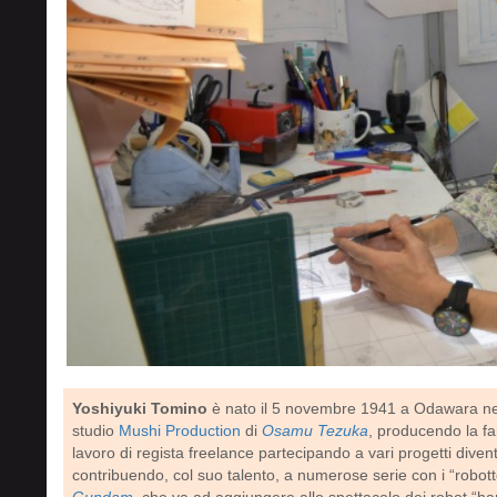
Yoshiyuki Tomino
è nato il 5 novembre 1941 a Odawara nell
studio
Mushi Production
di
Osamu Tezuka
, producendo la fa
lavoro di regista freelance partecipando a vari progetti diven
contribuendo, col suo talento, a numerose serie con i “robo