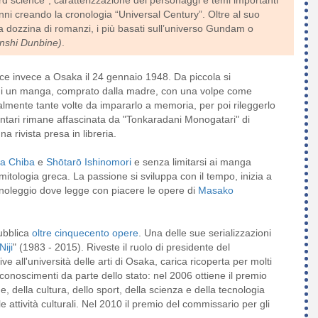
rd science”, caratterizzazione dei personaggi e temi importanti
ni creando la cronologia “Universal Century”. Oltre al suo
na dozzina di romanzi, i più basati sull’universo Gundam o
nshi Dunbine)
.
e invece a Osaka il 24 gennaio 1948. Da piccola si
 di un manga, comprato dalla madre, con una volpe come
almente tante volte da impararlo a memoria, per poi rileggerlo
entari rimane affascinata da "Tonkaradani Monogatari" di
na rivista presa in libreria.
ya Chiba
e
Shōtarō Ishinomori
e senza limitarsi ai manga
itologia greca. La passione si sviluppa con il tempo, inizia a
a noleggio dove legge con piacere le opere di
Masako
pubblica
oltre cinquecento opere
. Una delle sue serializzazioni
iji
" (1983 - 2015). Riveste il ruolo di presidente del
ive all'università delle arti di Osaka, carica ricoperta per molti
conoscimenti da parte dello stato: nel 2006 ottiene il premio
ne, della cultura, dello sport, della scienza e della tecnologia
le attività culturali. Nel 2010 il premio del commissario per gli