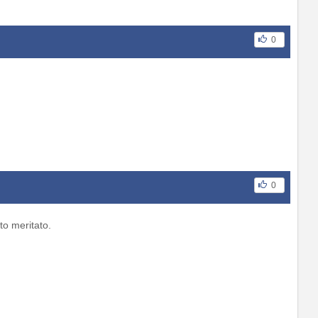
0
0
o meritato.