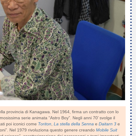
a provincia di Kanagawa. Nel 1964, firma un contratto con lo
mosissima serie animata “Astro Boy”. Negli anni 70’ svolge il
tati poi iconici come
Toriton
,
La stella della Senna
e
Daitarn 3
e
ttoni”. Nel 1979 rivoluziona questo genere creando
Mobile Suit