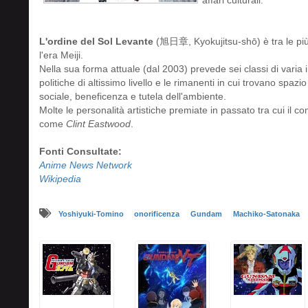
affari culturali.
L'ordine del Sol Levante
(旭日章, Kyokujitsu-shō) è tra le più
l'era Meiji.
Nella sua forma attuale (dal 2003) prevede sei classi di varia
politiche di altissimo livello e le rimanenti in cui trovano spaz
sociale, beneficenza e tutela dell'ambiente.
Molte le personalità artistiche premiate in passato tra cui il 
come
Clint Eastwood
.
Fonti Consultate:
Anime News Network
Wikipedia
Yoshiyuki-Tomino
onorificenza
Gundam
Machiko-Satonaka