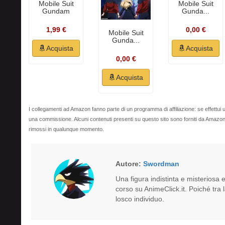
Mobile Suit
Mobile Suit
Gundam
Gunda...
1,99 €
0,00 €
Mobile Suit
Gunda...
Acquista
Acquista
0,00 €
Acquista
I collegamenti ad Amazon fanno parte di un programma di affiliazione: se effettui u
una commissione. Alcuni contenuti presenti su questo sito sono forniti da Amaz
rimossi in qualunque momento.
Autore:
Swordman
Una figura indistinta e misteriosa
corso su AnimeClick.it. Poiché tra
losco individuo.