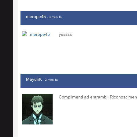
merope45
- 3 mesi fa
yessss
MayuriK
- 2 mesi fa
Complimenti ad entrambi! Riconosciment