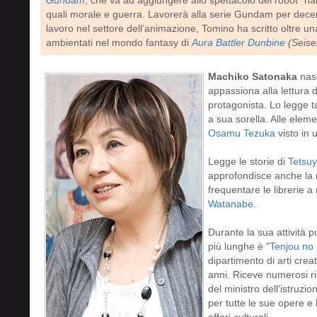
Gundam
, che va ad aggiungere allo spettacolo dei robot “ha
quali morale e guerra. Lavorerà alla serie Gundam per decen
lavoro nel settore dell’animazione, Tomino ha scritto oltre u
ambientati nel mondo fantasy di
Aura Battler Dunbine
(Seise
Machiko Satonaka
nasc
appassiona alla lettura
protagonista. Lo legge t
a sua sorella. Alle elem
Osamu Tezuka
visto in u
Legge le storie di
Tetsu
approfondisce anche la m
frequentare le librerie 
Watanabe
.
Durante la sua attività 
più lunghe è "
Tenjou no N
dipartimento di arti creat
anni. Riceve numerosi ri
del ministro dell'istruzio
per tutte le sue opere e 