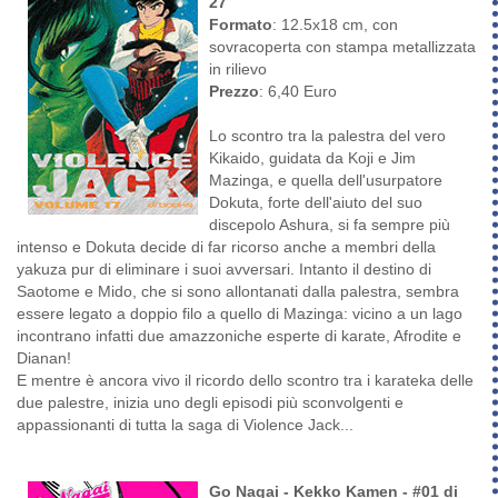
27
Formato
: 12.5x18 cm, con
sovracoperta con stampa metallizzata
in rilievo
Prezzo
: 6,40 Euro
Lo scontro tra la palestra del vero
Kikaido, guidata da Koji e Jim
Mazinga, e quella dell'usurpatore
Dokuta, forte dell'aiuto del suo
discepolo Ashura, si fa sempre più
intenso e Dokuta decide di far ricorso anche a membri della
yakuza pur di eliminare i suoi avversari. Intanto il destino di
Saotome e Mido, che si sono allontanati dalla palestra, sembra
essere legato a doppio filo a quello di Mazinga: vicino a un lago
incontrano infatti due amazzoniche esperte di karate, Afrodite e
Dianan!
E mentre è ancora vivo il ricordo dello scontro tra i karateka delle
due palestre, inizia uno degli episodi più sconvolgenti e
appassionanti di tutta la saga di Violence Jack...
Go Nagai - Kekko Kamen - #01 di