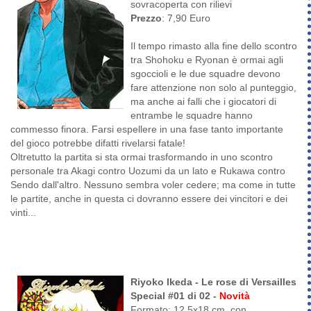
sovracoperta con rilievi
Prezzo
: 7,90 Euro
Il tempo rimasto alla fine dello scontro
tra Shohoku e Ryonan è ormai agli
sgoccioli e le due squadre devono
fare attenzione non solo al punteggio,
ma anche ai falli che i giocatori di
entrambe le squadre hanno
commesso finora. Farsi espellere in una fase tanto importante
del gioco potrebbe difatti rivelarsi fatale!
Oltretutto la partita si sta ormai trasformando in uno scontro
personale tra Akagi contro Uozumi da un lato e Rukawa contro
Sendo dall'altro. Nessuno sembra voler cedere; ma come in tutte
le partite, anche in questa ci dovranno essere dei vincitori e dei
vinti...
Riyoko Ikeda - Le rose di Versailles
Special #01 di 02 -
Novità
Formato: 12.5x18 cm, con