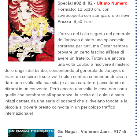
Special #02 di 02 -
Ultimo Numero
Formato
: 12.5x18 cm, con
sovracoperta con stampa oro e rilievi
Prezzo
: 9,50 Euro
L'arrivo del figlio segreto del generale
de Jarjayes è stato una spiacevole
sorpresa per tutti, ma Oscar sembra
provare un certo fascino all'idea di
avere un fratello. Tuttavia è ancora
una volta Loulou a risolvere il mistero
delle origini del bimbo, consentendo al generale de Jarjayes di
tirare un sospiro di sollievo! Loulou sembra comunque decisa a
dare una svolta alla sua vita (e al suo carattere!) accettando di
ritirarsi in un convento. Però ancora una volta le cose non sono
quelle che sembrano all'apparenza: la scelta di Loulou è stata
infatti dettata da una serie di sospetti che si rivelano fondati e la
piccola si troverà presto coinvolta in un pericoloso traffico
internazionale!
Go Nagai - Violence Jack - #17 di