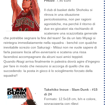
Prezzo
: 7,90 Euro
Il club di basket dello Shohoku si
ritrova in una situazione
pericolosissima, non per ragioni
agonistiche, ma perché il ritorno di
due ex-giocatori sta rischiando di
scatenare una scazzottata generale
che potrebbe segnare la fine del team! Se da un lato Miyagi si
reintegra immediatamente nella squadra - benché con qualche
inevitabile screzio con Sakuragi - Mitsui non ne vuole sapere di
farla passare liscia all'ex-avversario e scatena una rissa
facendosi accompagnare da alcuni suoi amici teppisti.
Quando Akagi arriva finalmente in palestra dovrà agire d'ingegno
per fare in modo che nessuno si accorga di quello che sta
succedendo: la posta in gioco è lo scioglimento forzato della
squadra!!
Takehiko Inoue - Slam Dunk - #15
di 24
Formato: 12.5x18 cm, b/n e colore,
sovracoperta con rilievi