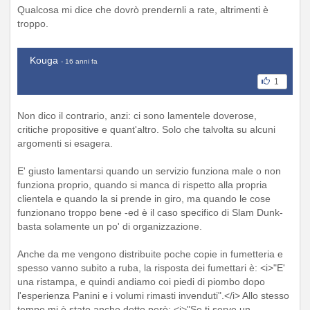
Qualcosa mi dice che dovrò prendernli a rate, altrimenti è
troppo.
Kouga
- 16 anni fa
1
Non dico il contrario, anzi: ci sono lamentele doverose,
critiche propositive e quant'altro. Solo che talvolta su alcuni
argomenti si esagera.
E' giusto lamentarsi quando un servizio funziona male o non
funziona proprio, quando si manca di rispetto alla propria
clientela e quando la si prende in giro, ma quando le cose
funzionano troppo bene -ed è il caso specifico di Slam Dunk-
basta solamente un po' di organizzazione.
Anche da me vengono distribuite poche copie in fumetteria e
spesso vanno subito a ruba, la risposta dei fumettari è: <i>"E'
una ristampa, e quindi andiamo coi piedi di piombo dopo
l'esperienza Panini e i volumi rimasti invenduti".</i> Allo stesso
tempo mi è stato anche detto però: <i>"Se ti serve un