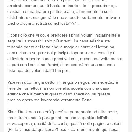
arretrato comunque, ti basta ordinarlo e te lo procuriamo, la
dvisual ha una tiratura piuttosto alta, al momento in cui il
distributore consegnerà le nuove uscite solitamente arrivano
anche alcuni arretrati su richiesta"</i>.
Il consiglio che vi do, è prendere i primi volumi inizialmente e
seguire i successivi solo più avanti. La casa editrice sta
tenendo conto del fatto che la maggior parte dei lettori ha
cominciato a seguire dal principio l'opera -non a caso i più
difficili da reperire sono i primi volumi-, quindi una volta messi
in pari con l'edizione Panini, si procederà ad una seconda
ristampa dei volumi dall'11 in poi.
Viceversa come già detto, rimangono negozi online, eBay e
fiere del fumetto, ma non prendiamocela con una casa
editrice che almeno in questo caso specifico, su questa
precisa opera sta lavorando veramente Bene.
Slam Dunk non costerà 'poco' se paragonato ad altre serie,
ma in tutta onestà paragonate anche la qualità dell'albo:
sovracoperta, qualità della carta, qualità delle pagine a colori
(Pluto vi ricorda qualcosa?) ecc. ecc. e poi trovate qualcosa