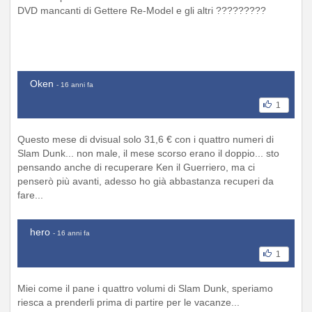
DVD mancanti di Gettere Re-Model e gli altri ?????????
Oken
- 16 anni fa
1
Questo mese di dvisual solo 31,6 € con i quattro numeri di
Slam Dunk... non male, il mese scorso erano il doppio... sto
pensando anche di recuperare Ken il Guerriero, ma ci
penserò più avanti, adesso ho già abbastanza recuperi da
fare...
hero
- 16 anni fa
1
Miei come il pane i quattro volumi di Slam Dunk, speriamo
riesca a prenderli prima di partire per le vacanze...