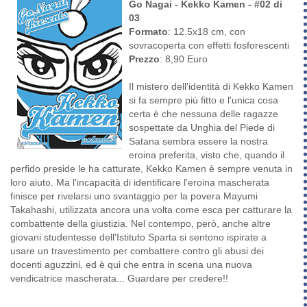
Go Nagai - Kekko Kamen - #02 di
03
Formato
: 12.5x18 cm, con
sovracoperta con effetti fosforescenti
Prezzo
: 8,90 Euro
Il mistero dell'identità di Kekko Kamen
si fa sempre più fitto e l'unica cosa
certa è che nessuna delle ragazze
sospettate da Unghia del Piede di
Satana sembra essere la nostra
eroina preferita, visto che, quando il
perfido preside le ha catturate, Kekko Kamen è sempre venuta in
loro aiuto. Ma l'incapacità di identificare l'eroina mascherata
finisce per rivelarsi uno svantaggio per la povera Mayumi
Takahashi, utilizzata ancora una volta come esca per catturare la
combattente della giustizia. Nel contempo, però, anche altre
giovani studentesse dell'Istituto Sparta si sentono ispirate a
usare un travestimento per combattere contro gli abusi dei
docenti aguzzini, ed è qui che entra in scena una nuova
vendicatrice mascherata... Guardare per credere!!