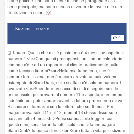
storie gotiche: non sono niente di che se paragonate alla
serie principale, ma sono curiosa di vedere le tavole e le altre
illustrazioni a colori.
::Koizumi::
- 16 anni fa
0
@ Kouga: Quello che dici è giusto, ma è 4 mesi che aspetto il
numero 2.<br>Con questi presupposti, uniti ad un calendario
che non c'è e ad un rapporto col cliente praticamente nullo,
come faccio a fidarmi?<br>Nella mia fumetteria, che è
sempre fornitissima, non è ancora arrivato un solo volume
ristampato di Slam Dunk, sullo scaffale c'è solo un numero 1
avanzato.<br>Spendere un sacco di soldi e seguire solo le
prime uscite, poi arrivare al numero 11 e aspettare un tempo
indefinito per poter andare avanti la lettura proprio non mi va.
Rischierei di fermarmi con le letture, che so, 6 mesi. Poi
magari arriva solo l'11 e il 12, e per il 13 stesso discorso e
passano altri 4 mesi.<br>Pensi sia possibile leggere con
questi ritmi, considerando tutti i soldi che ci fanno pagare
Slam Dunk? Io penso di no...<br>Sarò tutta la vita per edizioni