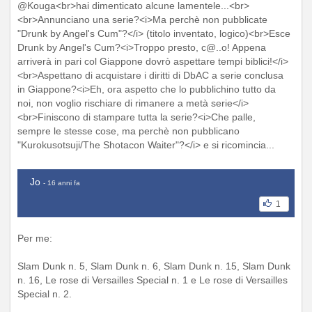
@Kouga<br>hai dimenticato alcune lamentele...<br>
<br>Annunciano una serie?<i>Ma perchè non pubblicate
"Drunk by Angel's Cum"?</i> (titolo inventato, logico)<br>Esce
Drunk by Angel's Cum?<i>Troppo presto,
c@..o
! Appena
arriverà in pari col Giappone dovrò aspettare tempi biblici!</i>
<br>Aspettano di acquistare i diritti di DbAC a serie conclusa
in Giappone?<i>Eh, ora aspetto che lo pubblichino tutto da
noi, non voglio rischiare di rimanere a metà serie</i>
<br>Finiscono di stampare tutta la serie?<i>Che palle,
sempre le stesse cose, ma perchè non pubblicano
"Kurokusotsuji/The Shotacon Waiter"?</i> e si ricomincia...
Jo
- 16 anni fa
1
Per me:
Slam Dunk n. 5, Slam Dunk n. 6, Slam Dunk n. 15, Slam Dunk
n. 16, Le rose di Versailles Special n. 1 e Le rose di Versailles
Special n. 2.