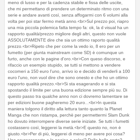
meno di lusso e per la cadenza stabile e fissa delle uscite,
che mi permettano di prendere un determinato ritmo con una
serie e andare avanti così, senza affogarmi con 6 volumi alla
volta per poi star fermo metà anno.<br>Sul prezzo poi, riapro
una mia piccola polemica fatta tempo fa: ok, la d visual ha un
rapporto qualità/prezzo migliore degli altri, questo non vuole
ASSOLUTAMENTE dire che sia un ottimo raporto qualità
prezzo.<br>Ripeto che per come la vedo io, 8 ero per un
fumetto (per giunta mainstream come SD) è comunque un
furto, anche con le pagine d'oro.<br>Con queso discorso, e
rifaccio un esempio stupido, se tutti si mettono a vendere
cocomeri a 150 euro l'uno, arrivo io e decido di venderli a 100
euro l'uno, non vuol dire che sono onesto e che ho un ottimo
rapporto qualità prezzo.<br>Si sta esagerando e si sta
spostando il limite per una buona edizione sempre più su. Di
questo passo tra qualche anno non ci dovremo lamentare se
per edizioni buone pagheremo 20 euro...<br>In questa
maniera tolgono il diritto alla lettura tanto quanto la Planet
Manga che non ristampa, perchè per permettermi Slam Dunk
ho dovuto interrompere diverse serie iniziate. Se tutti i fumetti
costassero così, leggerei la metà.<br>E questo no, non è
giusto.<br>Per di più, leggerei di meno per avere poi cosa?
Una sovraccoperta e le pagine a colori? Della bella carta?