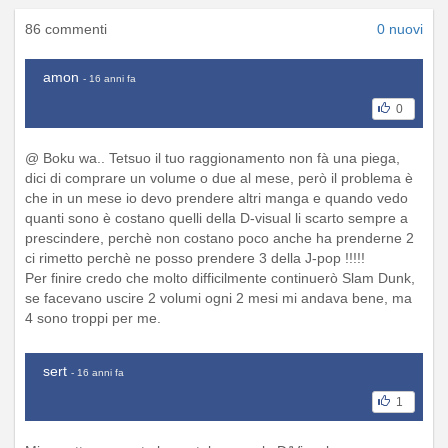
86 commenti
0 nuovi
amon
- 16 anni fa
0
@ Boku wa.. Tetsuo il tuo raggionamento non fà una piega,
dici di comprare un volume o due al mese, però il problema è
che in un mese io devo prendere altri manga e quando vedo
quanti sono è costano quelli della D-visual li scarto sempre a
prescindere, perchè non costano poco anche ha prenderne 2
ci rimetto perchè ne posso prendere 3 della J-pop !!!!!
Per finire credo che molto difficilmente continuerò Slam Dunk,
se facevano uscire 2 volumi ogni 2 mesi mi andava bene, ma
4 sono troppi per me.
sert
- 16 anni fa
1