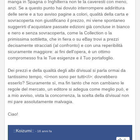
manga in Spagna o Inghilterra non te la caveresti con meno,
anzi. Se a questo punto hai dovuto interrompere addirittura
delle serie e a tuo avviso pagine a colori, qualità della carta e
sovracoperta non giustificano il prezzo, mi viene spontaneo
suggerirti d'acquistare passate edizioni già concluse in bianco
e nero e senza sovracoperta, come la Collection o la
primissima sottiletta, che in fiera o su eBay trovi a prezzi
decisamente stracciati (al confronto) e con una reperibilità
sicuramente maggiore: ai fini dell'opera, è un ottimo
compromesso fra le Tue esigenze e il Tuo portafoglio.
Dei prezzi e della qualità degli albi d/visual si parla ormai da
tantissimo tempo, <i>non sono per tutti</i>: dovrebbero
esserlo? Sicuramente sì, ma fin tanto che non cambiano le
regole del mercato, un editore si adegua come meglio può, e
a mio avviso, vista la concorrenza, la scelta della d/visual non
mi pare assolutamente malvagia.
Ciao!
::Koizumi::
- 16 anni fa