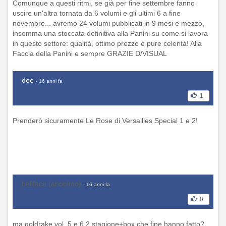
Comunque a questi ritmi, se già per fine settembre fanno
uscire un'altra tornata da 6 volumi e gli ultimi 6 a fine
novembre... avremo 24 volumi pubblicati in 9 mesi e mezzo,
insomma una stoccata definitiva alla Panini su come si lavora
in questo settore: qualità, ottimo prezzo e pure celerità! Alla
Faccia della Panini e sempre GRAZIE D/VISUAL
dee
- 16 anni fa
1
Prenderò sicuramente Le Rose di Versailles Special 1 e 2!
hellface (anonimo)
- 16 anni fa
0
ma goldrake vol. 5 e 6 2 stagione+box che fine hanno fatto?