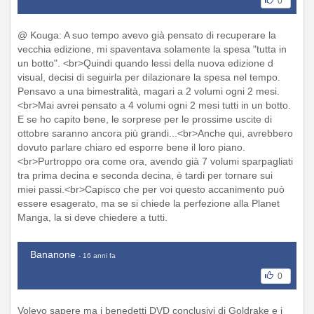
0
@ Kouga: A suo tempo avevo già pensato di recuperare la
vecchia edizione, mi spaventava solamente la spesa "tutta in
un botto". <br>Quindi quando lessi della nuova edizione d
visual, decisi di seguirla per dilazionare la spesa nel tempo.
Pensavo a una bimestralità, magari a 2 volumi ogni 2 mesi.
<br>Mai avrei pensato a 4 volumi ogni 2 mesi tutti in un botto.
E se ho capito bene, le sorprese per le prossime uscite di
ottobre saranno ancora più grandi...<br>Anche qui, avrebbero
dovuto parlare chiaro ed esporre bene il loro piano.
<br>Purtroppo ora come ora, avendo già 7 volumi sparpagliati
tra prima decina e seconda decina, è tardi per tornare sui
miei passi.<br>Capisco che per voi questo accanimento può
essere esagerato, ma se si chiede la perfezione alla Planet
Manga, la si deve chiedere a tutti.
Bananone
- 16 anni fa
0
Volevo sapere ma i benedetti DVD conclusivi di Goldrake e i