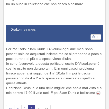
ho un buco in collezione che non riesco a colmare
Drakon
- 16 anni fa
1
Per me "solo" Slam Dunk. I 4 volumi ogni due mesi sono
pesanti solo se acquistati insieme,ma se si prendono a poco a
poco,durano di più e la spesa viene diluita.
Io sono favorevole a questa politica di uscite D/Visual,perchè
così le uscite non durano anni. E in ogni caso,il problema
finisce appena si raggiunge il n° 10,da lì in poi le uscite
passeranno da 4 a 2 e la spesa sarà dimezzata rispetto a
quella attuale.
L'edizione D/Visual è una delle migliori che abbia mai visto e a
mio parere i 7.90 li vale tutti. E poi Slam Dunk è bellissimo
<<
<
1
2
>
>>