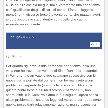
Nulla da dire che sia meglio, ma è veramente una esperienza
così gratificante da giustificare di per se il fatto di leggere
meno?<br>Il discorso forse è diverso per te che magari lavori,
io purtroppo devo starci dentro con quello che capita,
essendo uno studente.
Kouga
- 16 anni fa
1
@ ::Koizumi::
Per quanto riguarda la mia personale esperienza, solo una
volta non ho trovato un volume di Slam Dunk e prenotandolo
in Fumetteria è arrivato le due settimane successive con le
nuove uscite portate dal corriere, non ho mai avuto alcun
problema di reperibilità (sono della provincia di Milano, a
questo punto forse è più un discorso <i>a zone</i>, non
saprei dirti), e in Comitiva siamo in 5 a seguire l'opera senza
alcun problema del caso. Le leggi del mercato purtroppo sono
quelle, posso darti relativamente ragione, ma se acquistassi