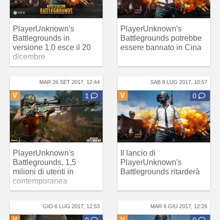
PlayerUnknown's
PlayerUnknown's
Battlegrounds in
Battlegrounds potrebbe
versione 1.0 esce il 20
essere bannato in Cina
dicembre
MAR 26 SET 2017, 12:44
SAB 8 LUG 2017, 10:57
V
1
V
0
PlayerUnknown's
Il lancio di
Battlegrounds, 1,5
PlayerUnknown's
milioni di utenti in
Battlegrounds ritarderà
contemporanea
GIO 6 LUG 2017, 12:53
MAR 6 GIU 2017, 12:26
V
0
V
0