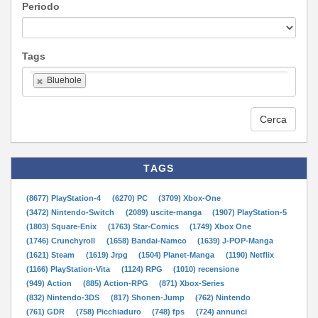
Periodo
Tags
Bluehole
Cerca
TAGS
(8677) PlayStation-4
(6270) PC
(3709) Xbox-One
(3472) Nintendo-Switch
(2089) uscite-manga
(1907) PlayStation-5
(1803) Square-Enix
(1763) Star-Comics
(1749) Xbox One
(1746) Crunchyroll
(1658) Bandai-Namco
(1639) J-POP-Manga
(1621) Steam
(1619) Jrpg
(1504) Planet-Manga
(1190) Netflix
(1166) PlayStation-Vita
(1124) RPG
(1010) recensione
(949) Action
(885) Action-RPG
(871) Xbox-Series
(832) Nintendo-3DS
(817) Shonen-Jump
(762) Nintendo
(761) GDR
(758) Picchiaduro
(748) fps
(724) annunci