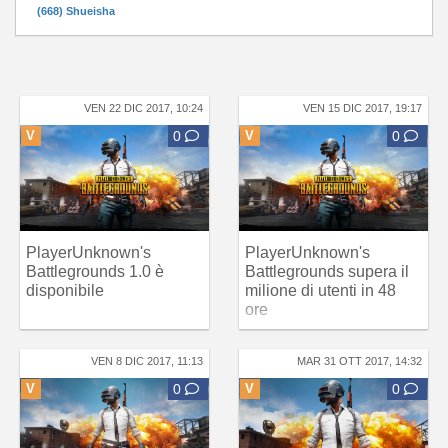
(668) Shueisha
VEN 22 DIC 2017, 10:24
VEN 15 DIC 2017, 19:17
V
0
V
0
PlayerUnknown's
PlayerUnknown's
Battlegrounds 1.0 è
Battlegrounds supera il
disponibile
milione di utenti in 48
ore
VEN 8 DIC 2017, 11:13
MAR 31 OTT 2017, 14:32
V
0
V
0