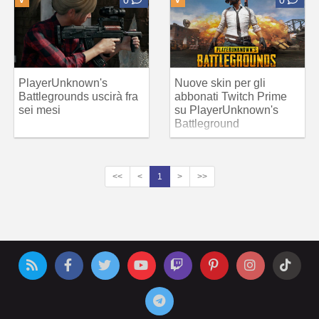
PlayerUnknown's
Nuove skin per gli
Battlegrounds uscirà fra
abbonati Twitch Prime
sei mesi
su PlayerUnknown's
Battleground
<<
<
1
>
>>