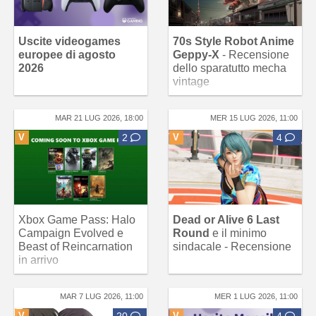
Uscite videogames
70s Style Robot Anime
europee di agosto
Geppy-X
- Recensione
2026
dello sparatutto mecha
vintage
MAR 21 LUG 2026, 18:00
MER 15 LUG 2026, 11:00
V
2
V
4
Xbox Game Pass: Halo
Dead or Alive 6 Last
Campaign Evolved e
Round
e il minimo
Beast of Reincarnation
sindacale - Recensione
in arrivo
MAR 7 LUG 2026, 11:00
MER 1 LUG 2026, 11:00
V
20
V
4