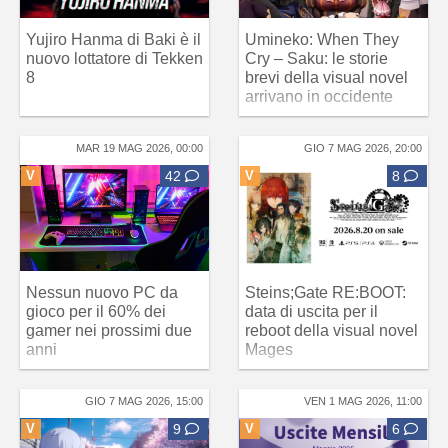
Yujiro Hanma di Baki è il
Umineko: When They
nuovo lottatore di Tekken
Cry – Saku: le storie
8
brevi della visual novel
arrivano in occidente
MAR 19 MAG 2026, 00:00
GIO 7 MAG 2026, 20:00
V
42
V
8
Nessun nuovo PC da
Steins;Gate RE:BOOT:
gioco per il 60% dei
data di uscita per il
gamer nei prossimi due
reboot della visual novel
anni
Mages
GIO 7 MAG 2026, 15:00
VEN 1 MAG 2026, 11:00
V
9
V
6