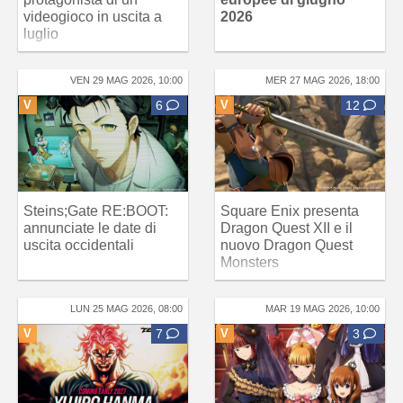
videogioco in uscita a
2026
luglio
VEN 29 MAG 2026, 10:00
MER 27 MAG 2026, 18:00
V
6
V
12
Steins;Gate RE:BOOT:
Square Enix presenta
annunciate le date di
Dragon Quest XII e il
uscita occidentali
nuovo Dragon Quest
Monsters
LUN 25 MAG 2026, 08:00
MAR 19 MAG 2026, 10:00
V
7
V
3