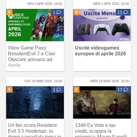
VEN 3 APR 2026, 16:00
MER 1 APR 2026, 15:00
V
1
V
11
Xbox Game Pass:
Uscite videogames
ResidentEvil 7 e Clair
europee di aprile 2026
Obscure arrivano ad
Aprile
GIO 19 MAR 2026, 10:00
MER 18 MAR 2026, 20:00
V
1
V
17
Un fan ricrea Resident
1348 Ex Voto e tax
Evil 3.5 Hookman: la
credit, scoppia la
demo cancellata torna in
polemica: Mauro Fanelli