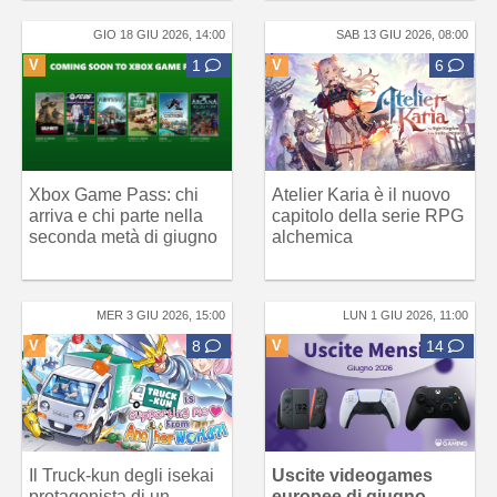
GIO 18 GIU 2026, 14:00
SAB 13 GIU 2026, 08:00
V
1
V
6
Xbox Game Pass: chi
Atelier Karia è il nuovo
arriva e chi parte nella
capitolo della serie RPG
seconda metà di giugno
alchemica
MER 3 GIU 2026, 15:00
LUN 1 GIU 2026, 11:00
V
8
V
14
Il Truck-kun degli isekai
Uscite videogames
protagonista di un
europee di giugno