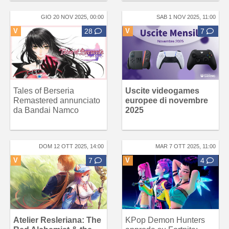
GIO 20 NOV 2025, 00:00
SAB 1 NOV 2025, 11:00
V
28
V
7
Tales of Berseria
Uscite videogames
Remastered annunciato
europee di novembre
da Bandai Namco
2025
DOM 12 OTT 2025, 14:00
MAR 7 OTT 2025, 11:00
V
7
V
4
Atelier Resleriana: The
KPop Demon Hunters