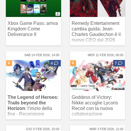
Xbox Game Pass: arriva
Remedy Entertainment
Kingdom Come
cambia guida: Jean-
Deliverance II
Charles Gaudechon è il
nuovo CEO dal 2026
SAB 14 FEB 2026, 14:00
MER 11 FEB 2026, 00:00
V
4
V
7
The Legend of Heroes:
Goddess of Victory:
Trails beyond the
Nikke accoglie Lycoris
Horizon
: l'inizio della
Recoil con la nuova
fine - Recensione
collaborazione
GIO 5 FEB 2026, 15:00
MAR 3 FEB 2026, 11:00