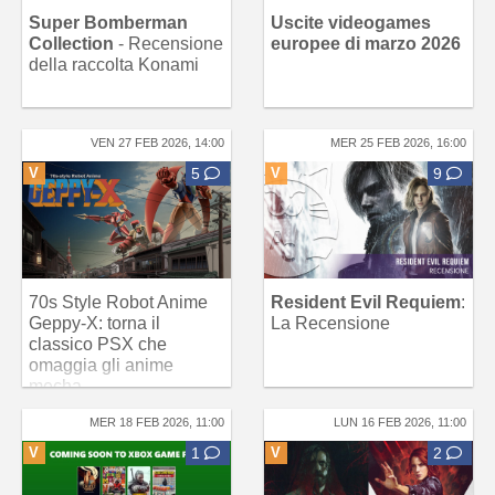
Super Bomberman
Uscite videogames
Collection
- Recensione
europee di marzo 2026
della raccolta Konami
VEN 27 FEB 2026, 14:00
MER 25 FEB 2026, 16:00
V
5
V
9
70s Style Robot Anime
Resident Evil Requiem
:
Geppy-X: torna il
La Recensione
classico PSX che
omaggia gli anime
mecha
MER 18 FEB 2026, 11:00
LUN 16 FEB 2026, 11:00
V
1
V
2