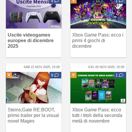
4
V
1
Uscite videogames
Xbox Game Pass: ecco i
europee di dicembre
primi 4 giochi di
2025
dicembre
SAB 22 NOV 2025, 15:00
GIO 20 NOV 2025, 15:00
V
9
V
1
Steins;Gate RE:BOOT,
Xbox Game Pass: ecco
primo trailer per la visual
tutti i titoli della seconda
novel Mages
metà di novembre