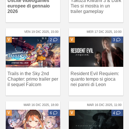
Uscite videogames
Yakuza Kiwami 3 & Dark
europee di gennaio
Ties si mostra in un
2026
trailer gameplay
VEN 19 DIC 2025, 15:00
MER 17 DIC 2025, 10:00
V
2
V
3
Trails in the Sky 2nd
Resident Evil Requiem:
Chapter: primo trailer per
quanto tempo si gioca
il sequel Falcom
nei panni di Leon
MAR 16 DIC 2025, 18:00
MAR 16 DIC 2025, 11:00
V
6
V
4