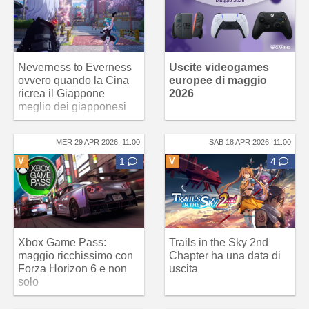
Neverness to Everness
Uscite videogames
ovvero quando la Cina
europee di maggio
ricrea il Giappone
2026
meglio dei giapponesi
MER 29 APR 2026, 11:00
SAB 18 APR 2026, 11:00
V
1
V
4
Xbox Game Pass:
Trails in the Sky 2nd
maggio ricchissimo con
Chapter ha una data di
Forza Horizon 6 e non
uscita
solo