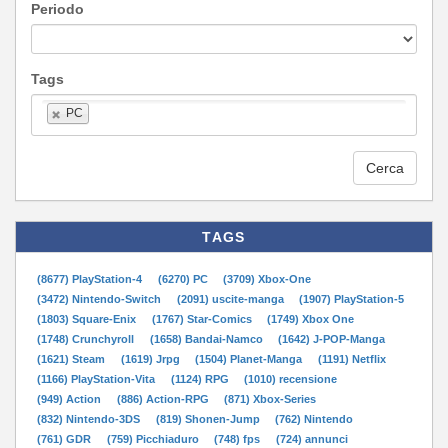
Periodo
Tags
PC
Cerca
TAGS
(8677) PlayStation-4
(6270) PC
(3709) Xbox-One
(3472) Nintendo-Switch
(2091) uscite-manga
(1907) PlayStation-5
(1803) Square-Enix
(1767) Star-Comics
(1749) Xbox One
(1748) Crunchyroll
(1658) Bandai-Namco
(1642) J-POP-Manga
(1621) Steam
(1619) Jrpg
(1504) Planet-Manga
(1191) Netflix
(1166) PlayStation-Vita
(1124) RPG
(1010) recensione
(949) Action
(886) Action-RPG
(871) Xbox-Series
(832) Nintendo-3DS
(819) Shonen-Jump
(762) Nintendo
(761) GDR
(759) Picchiaduro
(748) fps
(724) annunci