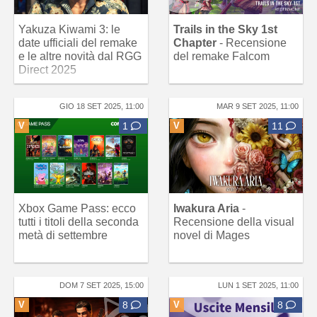
Yakuza Kiwami 3: le
Trails in the Sky 1st
date ufficiali del remake
Chapter
- Recensione
e le altre novità dal RGG
del remake Falcom
Direct 2025
GIO 18 SET 2025, 11:00
MAR 9 SET 2025, 11:00
V
1
V
11
Xbox Game Pass: ecco
Iwakura Aria
-
tutti i titoli della seconda
Recensione della visual
metà di settembre
novel di Mages
DOM 7 SET 2025, 15:00
LUN 1 SET 2025, 11:00
V
8
V
8