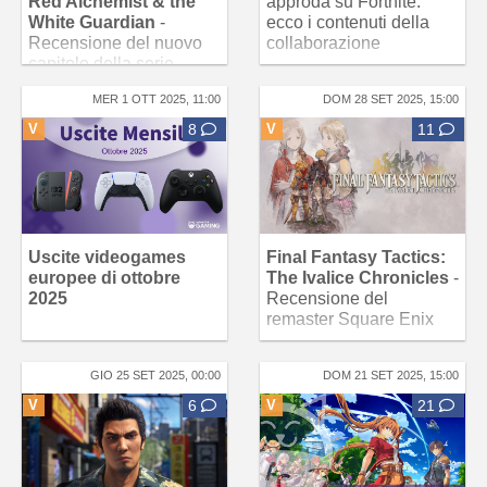
Red Alchemist & the
approda su Fortnite:
White Guardian
-
ecco i contenuti della
Recensione del nuovo
collaborazione
capitolo della serie
MER 1 OTT 2025, 11:00
DOM 28 SET 2025, 15:00
V
8
V
11
Uscite videogames
Final Fantasy Tactics:
europee di ottobre
The Ivalice Chronicles
-
2025
Recensione del
remaster Square Enix
GIO 25 SET 2025, 00:00
DOM 21 SET 2025, 15:00
V
6
V
21