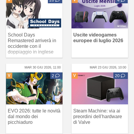
School Days
Uscite videogames
Remastered arriverà in
europee di luglio 2026
occidente con il
doppiaggio in inglese
MAR 30 GIU 2026, 11:00
MAR 23 GIU 2026, 10:00
V
2
V
20
EVO 2026: tutte le novità
Steam Machine: via ai
dal mondo dei
preordini dell'hardware
picchiaduro
di Valve