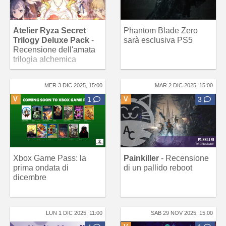
Atelier Ryza Secret
Phantom Blade Zero
Trilogy Deluxe Pack
-
sarà esclusiva PS5
Recensione dell'amata
trilogia alchemica
MER 3 DIC 2025, 15:00
MAR 2 DIC 2025, 15:00
V
1
V
3
Xbox Game Pass: la
Painkiller
- Recensione
prima ondata di
di un pallido reboot
dicembre
LUN 1 DIC 2025, 11:00
SAB 29 NOV 2025, 15:00