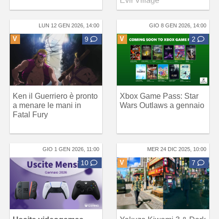
Evil Village
LUN 12 GEN 2026, 14:00
GIO 8 GEN 2026, 14:00
V
9
V
2
Ken il Guerriero è pronto
Xbox Game Pass: Star
a menare le mani in
Wars Outlaws a gennaio
Fatal Fury
GIO 1 GEN 2026, 11:00
MER 24 DIC 2025, 10:00
10
V
7