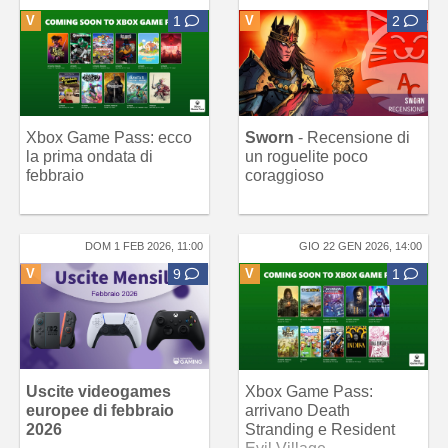
V
1
V
2
Xbox Game Pass: ecco
Sworn
- Recensione di
la prima ondata di
un roguelite poco
febbraio
coraggioso
DOM 1 FEB 2026, 11:00
GIO 22 GEN 2026, 14:00
V
9
V
1
Uscite videogames
Xbox Game Pass:
europee di febbraio
arrivano Death
2026
Stranding e Resident