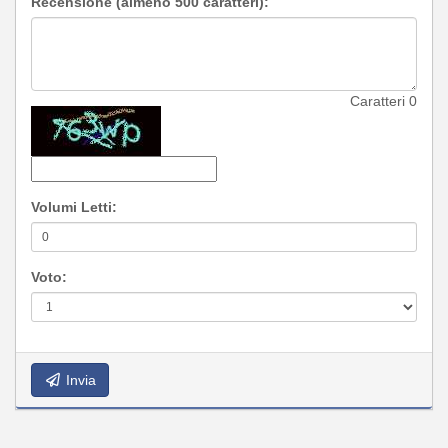
Recensione (almeno 500 caratteri):
Caratteri
0
Volumi Letti:
Voto:
Invia