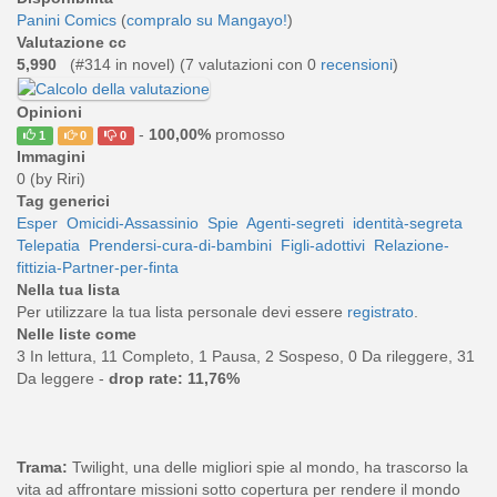
Panini Comics
(
compralo su Mangayo!
)
Valutazione cc
5,990
(#314 in novel) (
7
valutazioni con 0
recensioni
)
Opinioni
-
100,00%
promosso
1
0
0
Immagini
0 (by Riri)
Tag generici
Esper
Omicidi-Assassinio
Spie
Agenti-segreti
identità-segreta
Telepatia
Prendersi-cura-di-bambini
Figli-adottivi
Relazione-
fittizia-Partner-per-finta
Nella tua lista
Per utilizzare la tua lista personale devi essere
registrato
.
Nelle liste come
3 In lettura, 11 Completo, 1 Pausa, 2 Sospeso, 0 Da rileggere, 31
Da leggere -
drop rate: 11,76%
Trama:
Twilight, una delle migliori spie al mondo, ha trascorso la
vita ad affrontare missioni sotto copertura per rendere il mondo