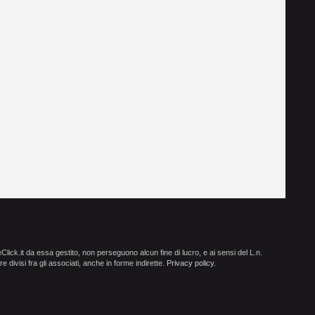
ick.it da essa gestito, non perseguono alcun fine di lucro, e ai sensi del L.n.
e divisi fra gli associati, anche in forme indirette.
Privacy policy
.