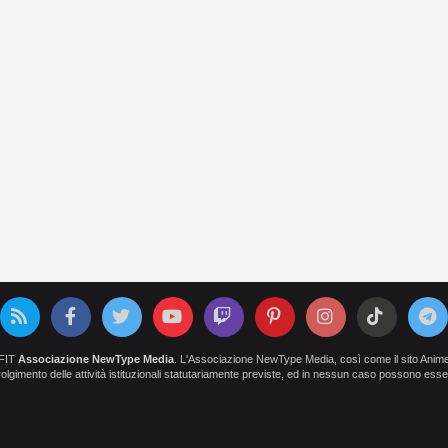
OFIT
Associazione NewType Media
. L'Associazione NewType Media, così come il sito AnimeCl
 svolgimento delle attività istituzionali statutariamente previste, ed in nessun caso possono esser