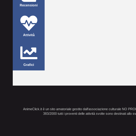
Recensioni
Attività
Grafici
AnimeClick.it è un sito amatoriale gestito dall'associazione culturale NO PR
383/2000 tutti i proventi delle attività svolte sono destinati allo