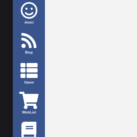
Amici
Blog
Opere
WishList