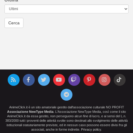
Ordina
AnimeClick.it è un sito amatoriale gestito dall'associazione culturale NO PROFIT
Associazione NewType Media
. L'Associazione NewType Media, così come il sito
AnimeClick.it da essa gestito, non perseguono alcun fine di lucro, e ai sensi del L.n.
383/2000 tutti i proventi delle attività svolte sono destinati allo svolgimento delle attività
istituzionali statutariamente previste, ed in nessun caso possono essere divisi fra gli
associati, anche in forme indirette.
Privacy policy
.