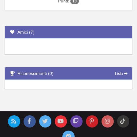
Punti:
10
Amici (7)
Riconoscimenti (0)
Lista