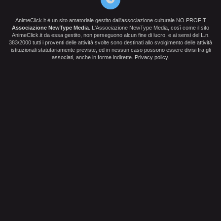
AnimeClick.it è un sito amatoriale gestito dall'associazione culturale NO PROFIT
Associazione NewType Media
. L'Associazione NewType Media, così come il sito
AnimeClick.it da essa gestito, non perseguono alcun fine di lucro, e ai sensi del L.n.
383/2000 tutti i proventi delle attività svolte sono destinati allo svolgimento delle attività
istituzionali statutariamente previste, ed in nessun caso possono essere divisi fra gli
associati, anche in forme indirette.
Privacy policy
.