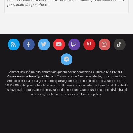
personale di ogni utente.
AnimeClick.it è un sito amatoriale gestito dall'associazione culturale NO PROFIT
Associazione NewType Media
. L'Associazione NewType Media, così come il sito
AnimeClick.it da essa gestito, non perseguono alcun fine di lucro, e ai sensi del L.n.
383/2000 tutti i proventi delle attività svolte sono destinati allo svolgimento delle attività
istituzionali statutariamente previste, ed in nessun caso possono essere divisi fra gli
associati, anche in forme indirette.
Privacy policy
.