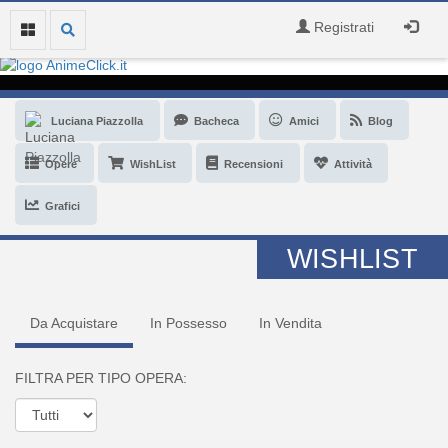
Registrati
Luciana Piazzolla
Bacheca
Amici
Blog
Opere
WishList
Recensioni
Attività
Grafici
WISHLIST
Da Acquistare
In Possesso
In Vendita
FILTRA PER TIPO OPERA: