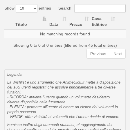
Show
entries
Search:
Casa
Titolo
Data
Prezzo
Editrice
No matching records found
Showing 0 to 0 of 0 entries (filtered from 45 total entries)
Previous
Next
Legenda:
La Wishlist è uno strumento che Animeclick.it mette a disposizione
dei suoi utenti registrati che assolve principalmente a tre diverse
funzioni:
- RICORDA: avverte l’utente quando un volumetto desiderato
diventa disponibile nelle fumetterie
- ELENCA: permette all’utente di creare un elenco dei volumetti in
proprio possesso
- VENDE: offre visibilità ai volumetti che l’utente decide di vendere
Fornisce inoltre degli strumenti statistici, al raggiungimento del
decimo volumetto posseduto, visualizzati come grafici sulla scheda