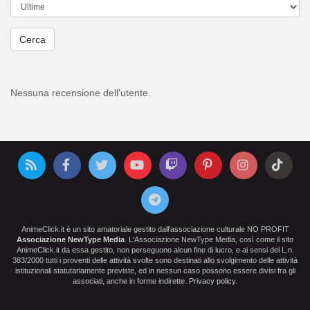
Cerca
Nessuna recensione dell'utente.
AnimeClick.it è un sito amatoriale gestito dall'associazione culturale NO PROFIT
Associazione NewType Media
. L'Associazione NewType Media, così come il sito
AnimeClick.it da essa gestito, non perseguono alcun fine di lucro, e ai sensi del L.n.
383/2000 tutti i proventi delle attività svolte sono destinati allo svolgimento delle attività
istituzionali statutariamente previste, ed in nessun caso possono essere divisi fra gli
associati, anche in forme indirette.
Privacy policy
.