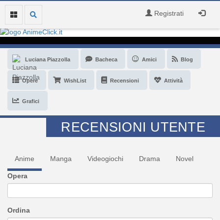
Registrati
Luciana Piazzolla
Bacheca
Amici
Blog
Opere
WishList
Recensioni
Attività
Grafici
RECENSIONI UTENTE
Anime
Manga
Videogiochi
Drama
Novel
Opera
Ordina