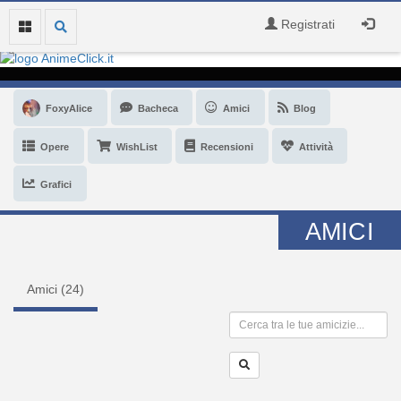
Registrati
FoxyAlice
Bacheca
Amici
Blog
Opere
WishList
Recensioni
Attività
Grafici
AMICI
Amici (
24
)