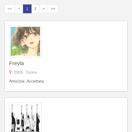
<<
<
1
2
>
>>
Freyla
2005 Torino
Amicizia: Accettata