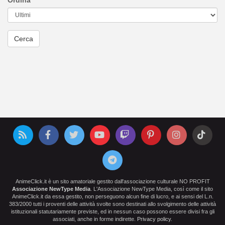
Ordina
AnimeClick.it è un sito amatoriale gestito dall'associazione culturale NO PROFIT
Associazione NewType Media
. L'Associazione NewType Media, così come il sito
AnimeClick.it da essa gestito, non perseguono alcun fine di lucro, e ai sensi del L.n.
383/2000 tutti i proventi delle attività svolte sono destinati allo svolgimento delle attività
istituzionali statutariamente previste, ed in nessun caso possono essere divisi fra gli
associati, anche in forme indirette.
Privacy policy
.