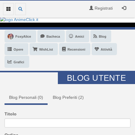
Registrati
FoxyAlice
Bacheca
Amici
Blog
Opere
WishList
Recensioni
Attività
Grafici
BLOG UTENTE
Blog Personali (
0
)
Blog Preferiti (
2
)
Titolo