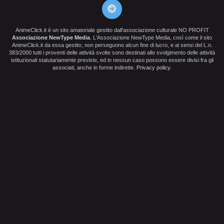
AnimeClick.it è un sito amatoriale gestito dall'associazione culturale NO PROFIT
Associazione NewType Media
. L'Associazione NewType Media, così come il sito
AnimeClick.it da essa gestito, non perseguono alcun fine di lucro, e ai sensi del L.n.
383/2000 tutti i proventi delle attività svolte sono destinati allo svolgimento delle attività
istituzionali statutariamente previste, ed in nessun caso possono essere divisi fra gli
associati, anche in forme indirette.
Privacy policy
.