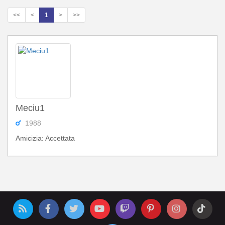
<<
<
1
>
>>
Meciu1
1988
Amicizia: Accettata