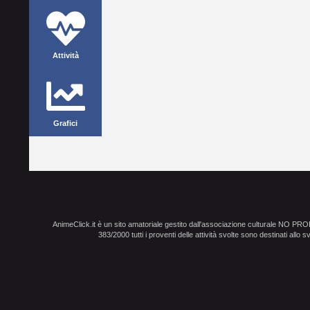
Attività
Grafici
AnimeClick.it è un sito amatoriale gestito dall'associazione culturale NO PR
383/2000 tutti i proventi delle attività svolte sono destinati allo