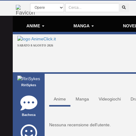
ANIME
MANGA
NOVE
SABATO 8 AGOSTO 2026
RiriSykes
Anime
Manga
Videogiochi
Dr
Bacheca
Nessuna recensione dell'utente.