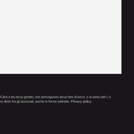
ick.it da essa gestito, non perseguono alcun fine di lucro, e ai sensi del L.n.
e divisi fra gli associati, anche in forme indirette.
Privacy policy
.