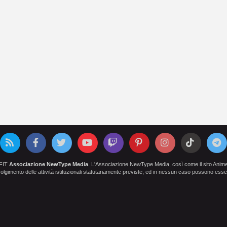
OFIT
Associazione NewType Media
. L'Associazione NewType Media, così come il sito AnimeCl
 svolgimento delle attività istituzionali statutariamente previste, ed in nessun caso possono esser