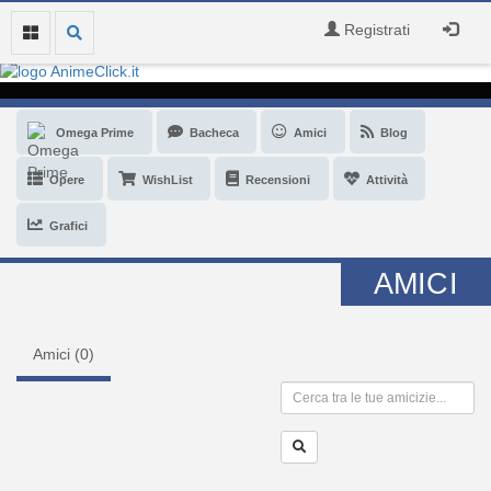
Registrati
Omega Prime
Bacheca
Amici
Blog
Opere
WishList
Recensioni
Attività
Grafici
AMICI
Amici (
0
)