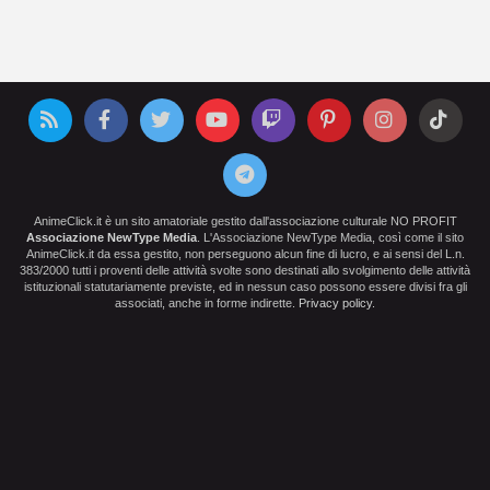
AnimeClick.it è un sito amatoriale gestito dall'associazione culturale NO PROFIT
Associazione NewType Media
. L'Associazione NewType Media, così come il sito
AnimeClick.it da essa gestito, non perseguono alcun fine di lucro, e ai sensi del L.n.
383/2000 tutti i proventi delle attività svolte sono destinati allo svolgimento delle attività
istituzionali statutariamente previste, ed in nessun caso possono essere divisi fra gli
associati, anche in forme indirette.
Privacy policy
.