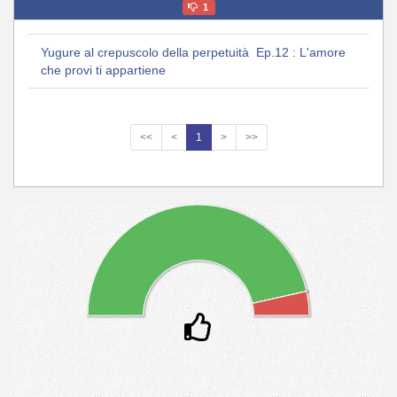
1
Yugure al crepuscolo della perpetuità Ep.12 : L'amore
che provi ti appartiene
<<
<
1
>
>>