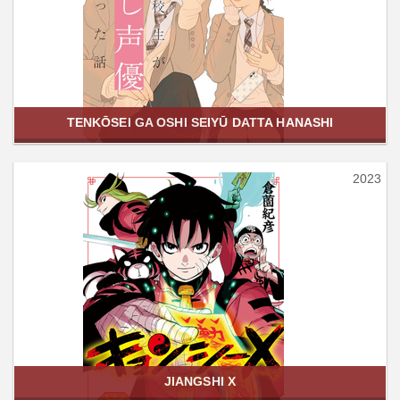
TENKŌSEI GA OSHI SEIYŪ DATTA HANASHI
2023
JIANGSHI X