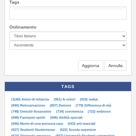
Tags
Ordinamento
Aggiorna
TAGS
(1160) Amici-di-infanzia
(951) A-colori
(919) isekai
(840) Reincarnazione
(807) Demoni
(779) Differenza-di-età
(748) Omicidi-Assassinio
(734) convivenza
(722) webtoon
(698) Fantasmi-spiriti
(696) Abilità-speciali
(646) Morte-di-una-persona-cara
(643) arti-marziali
(627) Studenti-Studentesse
(622) Scuola-superiore
(610) Triangolo-amoroso
(607) Università-Studenti-universitari