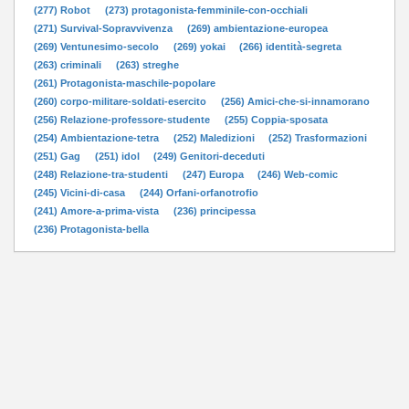
(277) Robot
(273) protagonista-femminile-con-occhiali
(271) Survival-Sopravvivenza
(269) ambientazione-europea
(269) Ventunesimo-secolo
(269) yokai
(266) identità-segreta
(263) criminali
(263) streghe
(261) Protagonista-maschile-popolare
(260) corpo-militare-soldati-esercito
(256) Amici-che-si-innamorano
(256) Relazione-professore-studente
(255) Coppia-sposata
(254) Ambientazione-tetra
(252) Maledizioni
(252) Trasformazioni
(251) Gag
(251) idol
(249) Genitori-deceduti
(248) Relazione-tra-studenti
(247) Europa
(246) Web-comic
(245) Vicini-di-casa
(244) Orfani-orfanotrofio
(241) Amore-a-prima-vista
(236) principessa
(236) Protagonista-bella