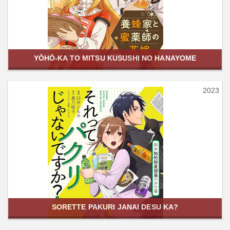
YŌHŌ-KA TO MITSU KUSUSHI NO HANAYOME
2023
SORETTE PAKURI JANAI DESU KA?