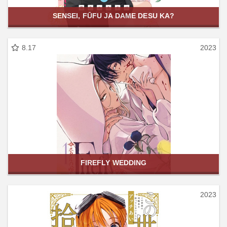
SENSEI, FŪFU JA DAME DESU KA?
8.17
2023
FIREFLY WEDDING
2023