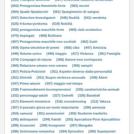
(602) Protagonista-femminile-forte
(583) mostri
(564) Spade-Spadaccini
(561) Spargimento-di-sangue
(547) Detective-Investigatori
(545) Nudità
(541) vendetta
(525) 4-koma-yonkoma
(519) Nobiltà
(502) protagonista-maschile-forte
(494) club-scolastico
(475) Impiegati
(469) Bullismo
(467) Protagonista-maschile-con-occhiali
(462) Gatti
(459) Opera-vincitrice-di-premi
(456) cibo
(447) Amicizia
(446) Volume-unico
(440) viaggio
(417) Violenza
(381) Famiglia
(374) Compagni-di-classe
(366) Amore-non-corrisposto
(360) Relazione-umano-non-umano
(360) vampiri
(357) Polizia-Poliziotti
(351) Aspetto-diverso-dalla-personalità
(351) Divinità
(351) Stupro-violenza-sessuale
(349) Alieni
(347) Primo-amore
(347) viaggio-nel-tempo
(338) Fraintendimenti-Incomprensioni
(335) caratteristiche-animali
(332) personaggi-adulti
(327) Gemelli
(326) Baseball
(317) Elementi-misteriosi
(316) crossdressing
(312) Yakuza
(307) Il-passato-gioca-un-ruolo-importante
(306) amnesia
(304) samurai
(301) avventurieri
(300) Studente-trasferito
(295) delinquenti
(294) fratelli
(293) Apocalisse-Post-Apocalittico
(289) Assassini
(289) Insegnanti
(287) Mangaka
(286) Sottotrama-romantica
(284) Episodico
(280) Superpoteri