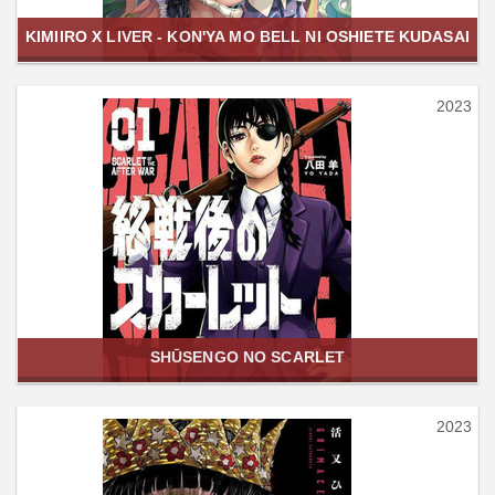
KIMIIRO X LIVER - KON'YA MO BELL NI OSHIETE KUDASAI
2023
SHŪSENGO NO SCARLET
2023