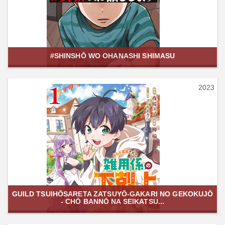
#SHINSHŌ WO OHANASHI SHIMASU
2023
GUILD TSUIHŌSARETA ZATSUYŌ-GAKARI NO GEKOKUJŌ
- CHŌ BANNŌ NA SEIKATSU...