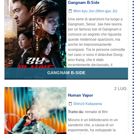
Gangnam B-Side
hanno entrambe dei segreti e
stringono un accordo pericoloso.
Won-kyu Joo (Won-gyu Jo)
Nel frattempo Baek Dong-Hoon, un
procuratore serio e stimato dai suoi
Una serie di sparizioni ha luogo a
colleghi che mantiene in ogni
Gangnam, Seoul. Jae-hee lavora
circostanza la sua compostezza e
per un famoso bar di Gangnam e
le sue convinzioni, scaverà nei
conosce un segreto che riguarda
segreti di An Yoon-Soo e Mo Eun
queste misteriose sparizioni, ma
mettendo a rischio il suo stesso
anche lei improvvisamente
onore. Inoltre Jang...
scompare. Tra le persone coinvolte
nel caso ci sono il detective Dong-
Disponibilità:
Netflix
woo Kang, che è stato
Genere
recentemente declassato, il
Drammatico
Legal/Avvocati
fuorilegge di Gangnam Gil-ho
GANGNAM B-SIDE
Mistero
Thriller
Yoon, finito nella lista dei sospettati,
e il procuratore Seo-jin Min, che
lavora al caso unicamente per fare
2 LUG
carriera.
Human Vapor
Disponibilità:
Disney+
Shinzō Katayama
Genere
Thriller
Azione
Mistero
Tratto da:
remake di film
Crimine
Mizuno è un bibliotecario in un
sanatorio che, a causa di un
esperimento, ha sviluppato la