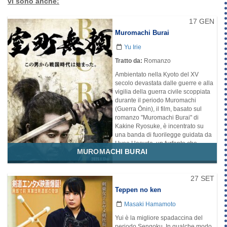
vi sono anche:
17 GEN
Muromachi Burai
Yu Irie
Tratto da:
Romanzo
Ambientato nella Kyoto del XV
secolo devastata dalle guerre e alla
vigilia della guerra civile scoppiata
durante il periodo Muromachi
(Guerra Ōnin), il film, basato sul
romanzo "Muromachi Burai" di
Kakine Ryosuke, è incentrato su
una banda di fuorilegge guidata da
Hyoe Hasuda, un furfante che,
MUROMACHI BURAI
grazie alla sua letale abilità con la
spada, è la punta di diamante di
una rivolta mortale contro lo
shogunato corrotto e il suo esercito,
27 SET
guidato dall'ex amico-rivale Doken.
Teppen no ken
Kyoto, 1461. Alcuni anni dopo, il
Paese sarà in rovina a causa dello
Masaki Hamamoto
sconvolgimento della Guerra Ōnin,
Yui è la migliore spadaccina del
che durerà 11 anni. Le persone
periodo Sengoku. In qualche modo