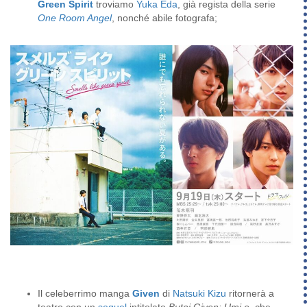
Green Spirit
troviamo
Yuka Eda
, già regista della serie
One Room Angel
, nonché abile fotografa;
Il celeberrimo manga
Given
di
Natsuki Kizu
ritornerà a
teatro con un
sequel
intitolato
Butai Given: Umi e
, che