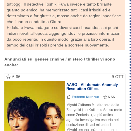
tutt'oggi. Il detective Toshiki Fuwa invece è tanto brillante
quanto polemico; ha memorizzato tutti i casi irrisolti ed è
determinato a far giustizia, mosso anche da ragioni specifiche
che l'hanno condotto a Okura.
Hidaka e Fuwa indagano su diversi casi basandosi sui pochi
indizi rilevati all'epoca, aggiungendovi le preziose informazioni
da poco reperite. In questo modo, grazie alla loro opera, il
tempo dei casi irrisolti riprende a scorrere nuovamente.
Annunciati
sul genere crimine / mistero / thriller vi sono
anche:
6.66
9 OTT
AARO - All-domain Anomaly
Resolution Office-
Tsutomu Kuroiwa
6.66
Miyabi Okitama è il direttore della
Zenryoiki Ijou Kaiketsu Shitsu (nota
come Zenketsu), la più antica
agenzia investigativa esperta nella
risoluzione di casi misteriosi.
Miyabi emana un'aura elegante,