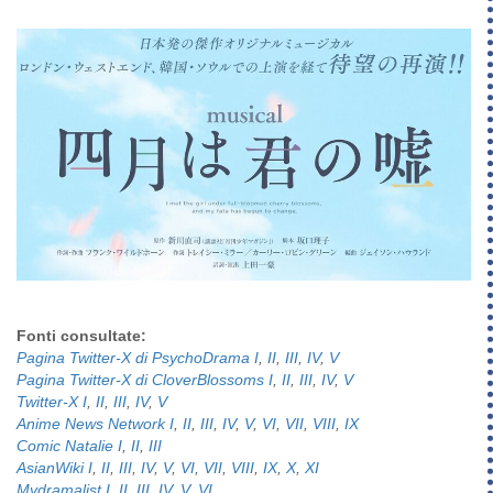
Fonti consultate:
Pagina Twitter-X di PsychoDrama
I
,
II
,
III
,
IV
,
V
Pagina Twitter-X di CloverBlossoms I
,
II
,
III
,
IV
,
V
Twitter-X I
,
II
,
III
,
IV
,
V
Anime News Network I
,
II
,
III
,
IV
,
V
,
VI
,
VII
,
VIII
,
IX
Comic Natalie I
,
II
,
III
AsianWiki I
,
II
,
III
,
IV
,
V
,
VI
,
VII
,
VIII
,
IX
,
X
,
XI
Mydramalist I
,
II
,
III
,
IV
,
V
,
VI