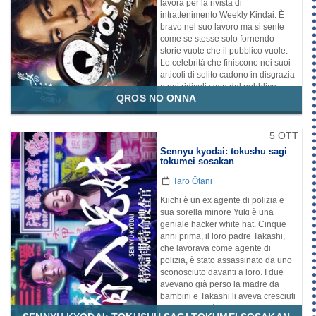
lavora per la rivista di
Ma un giorno, Mayumi inizia
intrattenimento Weekly Kindai. È
gradualmente a rendersi conto
bravo nel suo lavoro ma si sente
della situazione in cui si trova.
come se stesse solo fornendo
Disponibilità:
Prime Video
storie vuote che il pubblico vuole.
Le celebrità che finiscono nei suoi
Genere
articoli di solito cadono in disgrazia
Fantascienza
Psicologico
e poi ridicolizzate dal pubblico.
Thriller
QROS NO ONNA
Grazie agli scoop di Koji Kuriyama,
le vendite di Weekly Kindai
continuano a salire ma un giorno
incontra una donna misteriosa che
5 OTT
appare in uno spot pubblicitario per
Sennyu kyodai: tokushu sagi
il marchio di moda Qros e viene
tokumei sosakan
coinvolto in uno strano incidente.
Tarō Ōtani
Genere
Thriller
Kiichi è un ex agente di polizia e
Drammatico
Mistero
sua sorella minore Yuki è una
geniale hacker white hat. Cinque
anni prima, il loro padre Takashi,
che lavorava come agente di
polizia, è stato assassinato da uno
sconosciuto davanti a loro. I due
avevano già perso la madre da
bambini e Takashi li aveva cresciuti
da solo; perciò era per loro la