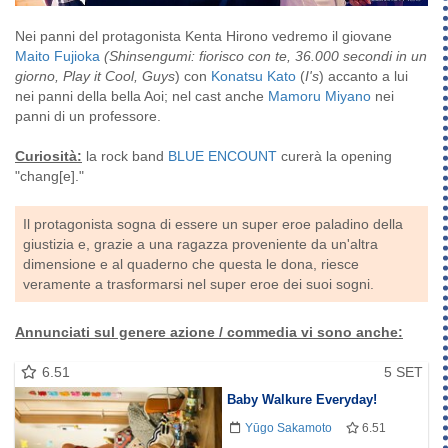
Nei panni del protagonista Kenta Hirono vedremo il giovane
Maito Fujioka
(Shinsengumi: fiorisco con te, 36.000 secondi in un
giorno, Play it Cool, Guys
) con
Konatsu Kato
(
I's
) accanto a lui
nei panni della bella Aoi; nel cast anche
Mamoru Miyano
nei
panni di un professore.
Curiosità:
la rock band
BLUE ENCOUNT
curerà la opening
"chang[e]."
Il protagonista sogna di essere un super eroe paladino della
giustizia e, grazie a una ragazza proveniente da un'altra
dimensione e al quaderno che questa le dona, riesce
veramente a trasformarsi nel super eroe dei suoi sogni.
Annunciati
sul genere azione / commedia vi sono anche:
6.51
5 SET
Baby Walkure Everyday!
Yūgo Sakamoto
6.51