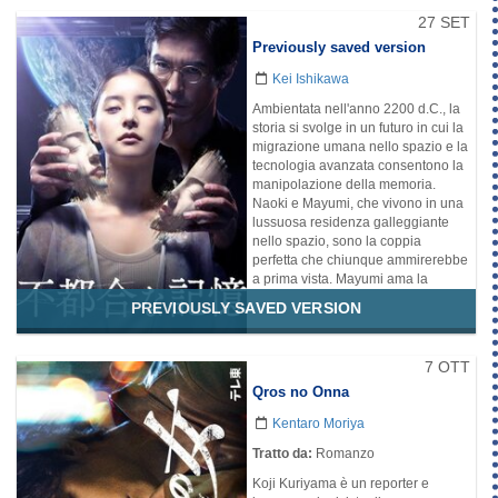
Ikebukuro, che è dominato da 3
gruppi: il gruppo yakuza Jinbokai, il
27 SET
gruppo yakuza Gozugumi e il
Previously saved version
gruppo Taiga. Quest'ultimo si
occupa di frodi speciali come le
Kei Ishikawa
truffe sui bonifici bancari. Oltre a
Ambientata nell'anno 2200 d.C., la
questi, nel mondo criminale di
storia si svolge in un futuro in cui la
Ikebukuro compare un misterioso
migrazione umana nello spazio e la
duo.
tecnologia avanzata consentono la
Genere
manipolazione della memoria.
Crimine
Mistero
Naoki e Mayumi, che vivono in una
lussuosa residenza galleggiante
nello spazio, sono la coppia
perfetta che chiunque ammirerebbe
a prima vista. Mayumi ama la
ceramica come hobby, mentre
PREVIOUSLY SAVED VERSION
Naoki è dedito alla sua ricerca
personale. Sono una coppia
pacifica e ideale che ama la musica
7 OTT
elegante, cucinare e cenare nella
Qros no Onna
sala da pranzo. Tuttavia, dietro la
loro apparente perfezione si cela
Kentaro Moriya
l'amore distorto di Naoki, che
trasforma la moglie in un androide,
Tratto da:
Romanzo
apportando continue modifiche per
Koji Kuriyama è un reporter e
perseguire e ricreare il suo ideale.