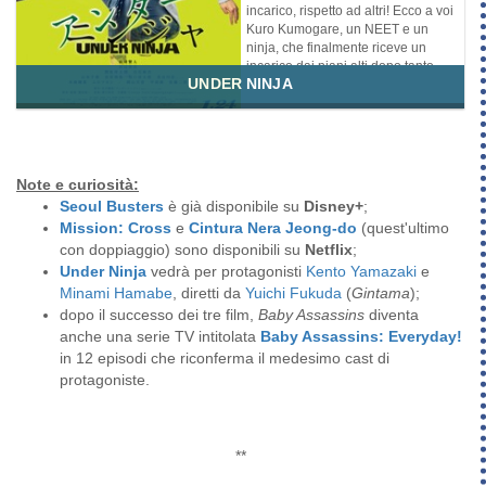
incarico, rispetto ad altri! Ecco a voi
Kuro Kumogare, un NEET e un
ninja, che finalmente riceve un
incarico dai piani alti dopo tanto
UNDER NINJA
tempo!
Genere
Azione
Commedia
Drammatico
Slice of Life
Note e curiosità:
Seoul Busters
è già disponibile su
Disney+
;
Mission: Cross
e
Cintura Nera Jeong-do
(quest'ultimo
con doppiaggio) sono disponibili su
Netflix
;
Under Ninja
vedrà per protagonisti
Kento Yamazaki
e
Minami Hamabe
, diretti da
Yuichi Fukuda
(
Gintama
);
dopo il successo dei tre film,
Baby Assassins
diventa
anche una serie TV intitolata
Baby Assassins: Everyday!
in 12 episodi che riconferma il medesimo cast di
protagoniste.
**