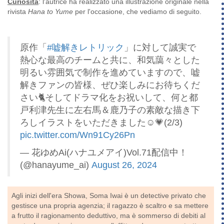
Curiosità
: l'autrice ha realizzato una illustrazione originale nella
rivista
Hana to Yume
per l'occasione, che vediamo di seguito.
原作「
#嘘解きレトリック
」に対して誠実で
熱心な最高のチームと共に、和気藹々とした
明るい雰囲気で制作を進めていますので、嘘
解きファンの皆様、ぜひ楽しみにお待ちくだ
さい🐈そしてドラマ化をお祝いして、何と都
戸利津先生に左右馬＆鹿乃子の素敵な描き下
ろしイラストをいただきました☺💗(2/3)
pic.twitter.com/Wn91Cy26Pn
— 花ゆめAi(ハナユメアイ)Vol.71配信中！
(@hanayume_ai)
August 26, 2024
Agli inizi dell'era Showa, Soma Iwai è un detective privato che
gestisce una propria agenzia; il ragazzo è scaltro e sa mettere
a frutto il ragionamento deduttivo, ma è sommerso di debiti al