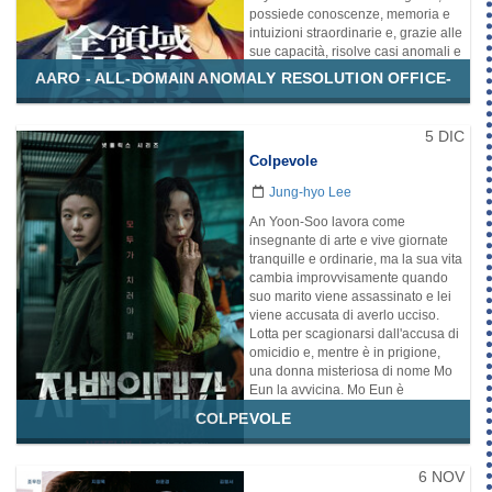
possiede conoscenze, memoria e
intuizioni straordinarie e, grazie alle
sue capacità, risolve casi anomali e
inspiegabili che non possono
AARO - ALL-DOMAIN ANOMALY RESOLUTION OFFICE-
essere risolti nemmeno con
indagini scientifiche
all'avanguardia. I suoi casi
5 DIC
riguardano spesso il paranormale e
Colpevole
l'occulto. Si reca sul posto e indaga
nel dettaglio, mettendo insieme tutti
Jung-hyo Lee
i fatti e deducendo un'ipotesi
comprensibile a tutti, anche se le
An Yoon-Soo lavora come
parole che pronuncia sono spesso
insegnante di arte e vive giornate
misteriose ed è una persona che
tranquille e ordinarie, ma la sua vita
non mostra agli altri ciò che ha
cambia improvvisamente quando
davvero in mente.
suo marito viene assassinato e lei
viene accusata di averlo ucciso.
Disponibilità:
Netflix
Lotta per scagionarsi dall'accusa di
Genere
omicidio e, mentre è in prigione,
Poliziesco
Soprannaturale
una donna misteriosa di nome Mo
Giallo
Mistero
Crimine
Eun la avvicina. Mo Eun è
soprannominata dagli altri detenuti
Sito Ufficiale:
COLPEVOLE
"strega", perché riesce a vedere
attraverso gli altri e comprendere
facilmente cosa pensano e
6 NOV
sentono. An Yoon-Soo e Mo Eun