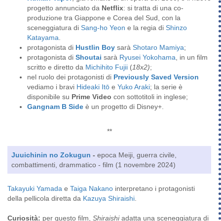
progetto annunciato da
Netflix
: si tratta di una co-
Genere
produzione tra Giappone e Corea del Sud, con la
Azione
Crimine
Drammatico
sceneggiatura di
Sang-ho Yeon
e la regia di
Shinzo
Thriller
Katayama
.
protagonista di
Hustlin Boy
sarà
Shotaro Mamiya
;
protagonista di
Shoutai
sarà
Ryusei Yokohama
, in un film
scritto e diretto da
Michihito Fujii
(
18x2)
;
nel ruolo dei protagonisti di
Previously Saved Version
vediamo i bravi
Hideaki Itō
e
Yuko Araki
; la serie è
disponibile su
Prime Video
con sottotitoli in inglese;
Gangnam B Side
è un progetto di Disney+.
**
Juuichinin no Zokugun
-
epoca Meiji, guerra civile,
combattimenti, drammatico - film (1 novembre 2024)
Takayuki Yamada
e
Taiga Nakano
interpretano i protagonisti
della pellicola diretta da
Kazuya Shiraishi
.
Curiosità
:
per questo film,
Shiraishi
adatta una sceneggiatura di