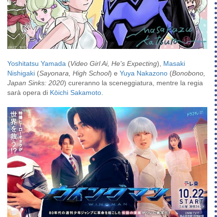
Yoshitatsu Yamada
(
Video Girl Ai, He's Expecting
),
Masaki
Nishigaki
(
Sayonara, High School
) e
Yuya Nakazono
(
Bonobono,
Japan Sinks: 2020
) cureranno la sceneggiatura, mentre la regia
sarà opera di
Kōichi Sakamoto
.