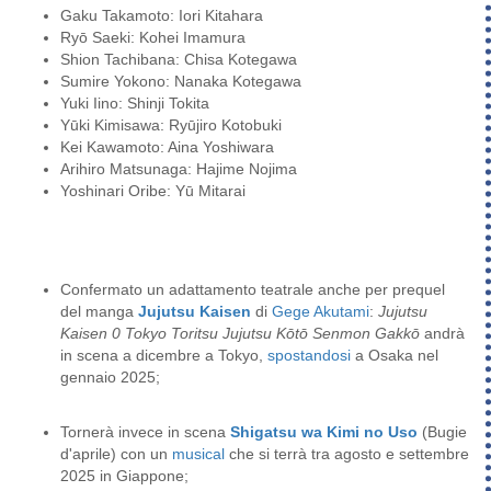
Gaku Takamoto: Iori Kitahara
Ryō Saeki: Kohei Imamura
Shion Tachibana: Chisa Kotegawa
Sumire Yokono: Nanaka Kotegawa
Yuki Iino: Shinji Tokita
Yūki Kimisawa: Ryūjiro Kotobuki
Kei Kawamoto: Aina Yoshiwara
Arihiro Matsunaga: Hajime Nojima
Yoshinari Oribe: Yū Mitarai
Confermato un adattamento teatrale anche per prequel
del manga
Jujutsu Kaisen
di
Gege Akutami
:
Jujutsu
Kaisen 0 Tokyo Toritsu Jujutsu Kōtō
Senmon Gakkō
andrà
in scena a dicembre a Tokyo,
spostandosi
a Osaka nel
gennaio 2025;
Tornerà invece in scena
Shigatsu wa Kimi no Uso
(Bugie
d'aprile) con un
musical
che si terrà tra agosto e settembre
2025 in Giappone;