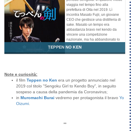
stanno già soffrendo a causa delle
viaggia nel tempo fino alla
carestie e delle pestilenze che
prefettura di Oita nel 2019. Lì
causano devastazione. Oltre
incontra Masato Fujii, un giovane
80.000 corpi si accumulano sulle
CEO che gestisce una distilleria di
rive del fiume Kamo in soli due
sake. Masato un tempo era
mesi. Nei secoli bui della stor...
abbastanza bravo nel kendo da
Genere
vincere una competizione
Avventura
Azione
Storico
nazionale, ma ha abbandonato lo
sport per concentrarsi sulla
TEPPEN NO KEN
gestione della distilleria di sake.
Genere
Arti Marziali
Fantastico
Note e curiosità:
il film
Teppen no Ken
era un progetto annunciato nel
2019 col titolo "Sengoku Girl to Kendo Boy", in seguito
sospeso a causa della pandemia da Coronavirus;
in
Muromachi Burai
vedremo per protagonista il bravo
Yo
Oizumi
.
**