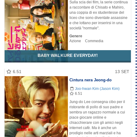
Sulla scia dei film, la serie continua
a raccontare di Chisato e Mahiro,
una coppia di ex studentesse del
liceo che sono diventate assassine
e che lottano per inserirsi in una
società "normale".
Genere
Azione
Commedia
BABY WALKURE EVERYDAY!
6.51
13 SET
Cintura nera Jeong-do
Joo-hwan Kim (Jason Kim)
6.51
Jung-do Lee consegna cibo per il
ristorante di pollo di suo padre e
sembra un ragazzo normale a cui
piace giocare online e
chiacchierare con gli amici negli
internet cafè. Ma è anche un
prodigio nelle arti marziali e ha