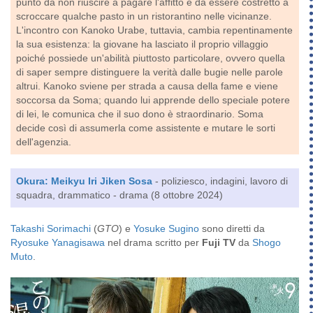
punto da non riuscire a pagare l'affitto e da essere costretto a
scroccare qualche pasto in un ristorantino nelle vicinanze.
L'incontro con Kanoko Urabe, tuttavia, cambia repentinamente
la sua esistenza: la giovane ha lasciato il proprio villaggio
poiché possiede un'abilità piuttosto particolare, ovvero quella
di saper sempre distinguere la verità dalle bugie nelle parole
altrui. Kanoko sviene per strada a causa della fame e viene
soccorsa da Soma; quando lui apprende dello speciale potere
di lei, le comunica che il suo dono è straordinario. Soma
decide così di assumerla come assistente e mutare le sorti
dell'agenzia.
Okura: Meikyu Iri Jiken Sosa
- poliziesco, indagini, lavoro di
squadra, drammatico - drama (8 ottobre 2024)
Takashi Sorimachi
(
GTO
) e
Yosuke Sugino
sono diretti da
Ryosuke Yanagisawa
nel drama scritto per
Fuji TV
da
Shogo
Muto
.