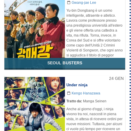
Gwang-jae Lee
relazione extra-coniugale, seguirà
Kang-moo e si ritroveranno
Yu-bin Dongbang è un uomo
entrambi in grossi guai
intelligente, attraente e atletico.
Lavora come professore presso
Disponibilità:
Netflix
una prestigiosa università all'estero
Genere
e gli viene offerta una cattedra a
Azione
Commedia
vita, ma rifiuta. Torna, invece, in
Corea del Sud e si offre volontario
come capo dell'Unità 2 Crimini
Violenti di Songwon, che ogni anno
si aggiudica il titolo di peggior
squadra.
SEOUL BUSTERS
Disponibilità:
Disney+
Genere
24 GEN
Commedia
Drammatico
Under ninja
Mistero
Kengo Hanazawa
Tratto da:
Manga Seinen
Anche al giorno d'oggi, i ninja
vivono tra noi, nascosti in piena
vista, in attesa di ricevere ordini per
nuove missioni. Tuttavia, per alcuni
ci vuole più tempo per ricevere un