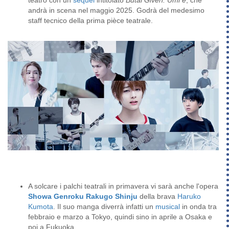
andrà in scena nel maggio 2025. Godrà del medesimo
staff tecnico della prima pièce teatrale.
A solcare i palchi teatrali in primavera vi sarà anche l'opera
Showa Genroku Rakugo Shinju
della brava
Haruko
Kumota
. Il suo manga diverrà infatti un
musical
in onda tra
febbraio e marzo a Tokyo, quindi sino in aprile a Osaka e
poi a Fukuoka.