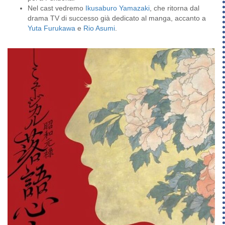
Nel cast vedremo
Ikusaburo Yamazaki
, che ritorna dal
drama TV di successo già dedicato al manga, accanto a
Yuta Furukawa
e
Rio Asumi
.