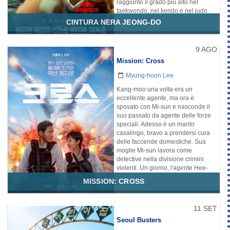
raggiunto il grado più alto nel
taekwondo, nel kendo e nel judo.
Un giorno vede un agente che
CINTURA NERA JEONG-DO
viene attaccato da un criminale in
libertà vigilata che indossa una
cavigliera e lo salva grazie alle sue
9 AGO
abilità. Successivamente, inizia a
Mission: Cross
sostituire l'agente ferito per alcune
settimane in coppia con l'agente di
Myung-hoon Lee
libertà vigilata Sun-min Kim. Come
agente specializzato nelle arti
Kang-moo una volta era un
marziali, il suo lavoro è quello di
eccellente agente, ma ora è
aiutare durante le situazioni
sposato con Mi-sun e nasconde il
pericolose. Sun-min Kim
suo passato da agente delle forze
collaborando con lui, nota il suo
speciali. Adesso è un marito
talento per il combattimento e gli
casalingo, bravo a prendersi cura
consiglia di lavorare a tempo pieno
delle faccende domestiche. Sua
come u...
moglie Mi-sun lavora come
detective nella divisione crimini
Disponibilità:
Netflix
violenti. Un giorno, l'agente Hee-
joo, ex collega di Kang-moo,
Genere
MISSION: CROSS
appare davanti a lui per chiedergli
Azione
Commedia
aiuto visto che è finita in grossi
guai. I suoi giorni pacifici sono finiti:
11 SET
Kang-moo aiuterà Hee-joo senza
Seoul Busters
farlo sapere a Mi-sun. Ma
quest'ultima, sospettando una