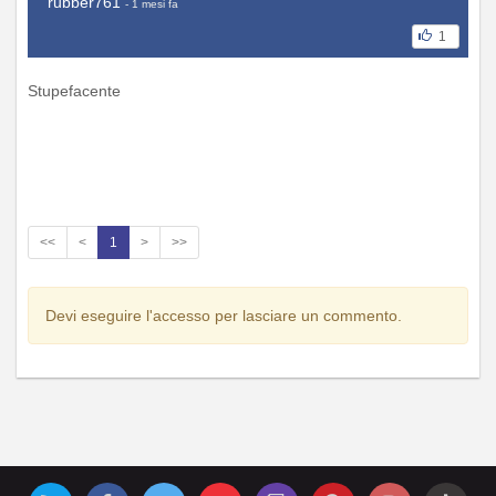
rubber761
- 1 mesi fa
1
Stupefacente
<<
<
1
>
>>
Devi eseguire l'accesso per lasciare un commento.