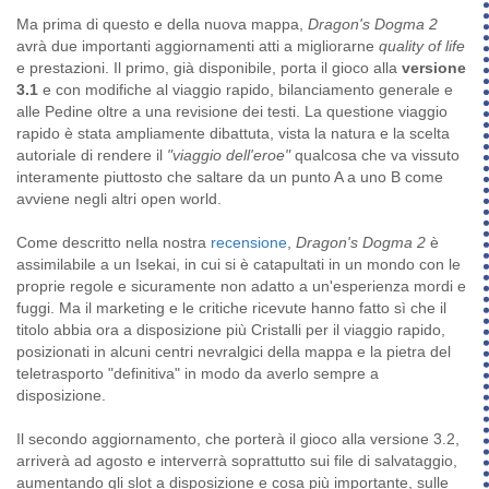
Ma prima di questo e della nuova mappa,
Dragon's Dogma 2
avrà due importanti aggiornamenti atti a migliorarne
quality of life
e prestazioni. Il primo, già disponibile, porta il gioco alla
versione
3.1
e con modifiche al viaggio rapido, bilanciamento generale e
alle Pedine oltre a una revisione dei testi. La questione viaggio
rapido è stata ampliamente dibattuta, vista la natura e la scelta
autoriale di rendere il
"viaggio dell'eroe"
qualcosa che va vissuto
interamente piuttosto che saltare da un punto A a uno B come
avviene negli altri open world.
Come descritto nella nostra
recensione
,
Dragon's Dogma 2
è
assimilabile a un Isekai, in cui si è catapultati in un mondo con le
proprie regole e sicuramente non adatto a un'esperienza mordi e
fuggi. Ma il marketing e le critiche ricevute hanno fatto sì che il
titolo abbia ora a disposizione più Cristalli per il viaggio rapido,
posizionati in alcuni centri nevralgici della mappa e la pietra del
teletrasporto "definitiva" in modo da averlo sempre a
disposizione.
Il secondo aggiornamento, che porterà il gioco alla versione 3.2,
arriverà ad agosto e interverrà soprattutto sui file di salvataggio,
aumentando gli slot a disposizione e cosa più importante, sulle