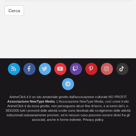
AnimeClick.it è un sito amatoriale gestito dall'associazione culturale NO PROFIT
Associazione NewType Media
. L'Associazione NewType Media, così come il sito
AnimeClick.it da essa gestito, non perseguono alcun fine di lucro, e ai sensi del L.n.
383/2000 tutti i proventi delle attività svolte sono destinati allo svolgimento delle attività
istituzionali statutariamente previste, ed in nessun caso possono essere divisi fra gli
associati, anche in forme indirette.
Privacy policy
.