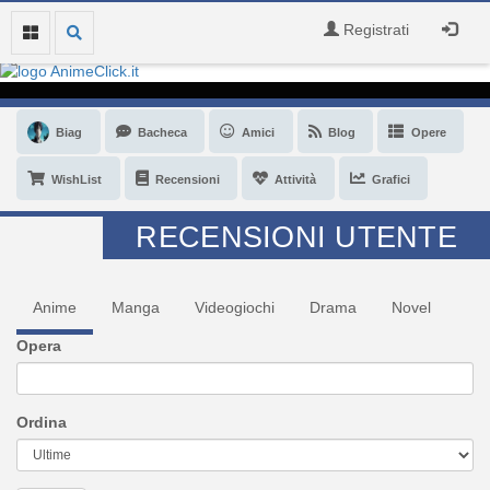
Registrati
Biag
Bacheca
Amici
Blog
Opere
WishList
Recensioni
Attività
Grafici
RECENSIONI UTENTE
Anime
Manga
Videogiochi
Drama
Novel
Opera
Ordina