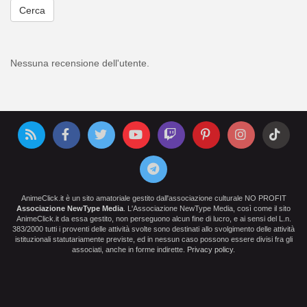
Cerca
Nessuna recensione dell'utente.
AnimeClick.it è un sito amatoriale gestito dall'associazione culturale NO PROFIT
Associazione NewType Media
. L'Associazione NewType Media, così come il sito
AnimeClick.it da essa gestito, non perseguono alcun fine di lucro, e ai sensi del L.n.
383/2000 tutti i proventi delle attività svolte sono destinati allo svolgimento delle attività
istituzionali statutariamente previste, ed in nessun caso possono essere divisi fra gli
associati, anche in forme indirette.
Privacy policy
.