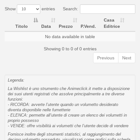
Show
entries
Search:
Casa
Titolo
Data
Prezzo
P.Vend.
Editrice
No data available in table
Showing 0 to 0 of 0 entries
Previous
Next
Legenda:
La Wishlist è uno strumento che Animeclick.it mette a disposizione
dei suoi utenti registrati che assolve principalmente a tre diverse
funzioni:
- RICORDA: avverte l’utente quando un volumetto desiderato
diventa disponibile nelle fumetterie
- ELENCA: permette all’utente di creare un elenco dei volumetti in
proprio possesso
- VENDE: offre visibilità ai volumetti che l’utente decide di vendere
Fornisce inoltre degli strumenti statistici, al raggiungimento del
decimo volumetto posseduto, visualizzati come grafici sulla scheda