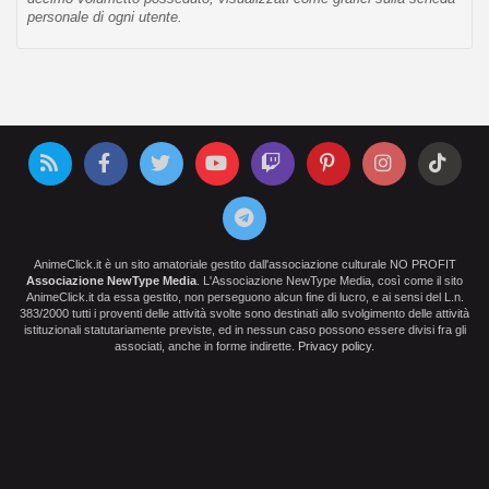
personale di ogni utente.
AnimeClick.it è un sito amatoriale gestito dall'associazione culturale NO PROFIT
Associazione NewType Media
. L'Associazione NewType Media, così come il sito
AnimeClick.it da essa gestito, non perseguono alcun fine di lucro, e ai sensi del L.n.
383/2000 tutti i proventi delle attività svolte sono destinati allo svolgimento delle attività
istituzionali statutariamente previste, ed in nessun caso possono essere divisi fra gli
associati, anche in forme indirette.
Privacy policy
.