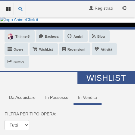
Registrati
Thinner5
Bacheca
Amici
Blog
Opere
WishList
Recensioni
Attività
Grafici
WISHLIST
Da Acquistare
In Possesso
In Vendita
FILTRA PER TIPO OPERA: