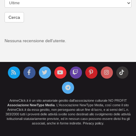
Cerca
Nessuna recensione dell'utente.
AnimeClick.it è un sito amatoriale gestito dall'associazione culturale NO PROFIT
Associazione NewType Media
. L'Associazione NewType Media, così come il sito
AnimeClick.it da essa gestito, non perseguono alcun fine di lucro, e ai sensi del L.n.
383/2000 tutti i proventi delle attività svolte sono destinati allo svolgimento delle attività
istituzionali statutariamente previste, ed in nessun caso possono essere divisi fra gli
associati, anche in forme indirette.
Privacy policy
.