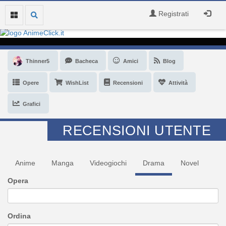
Registrati
Thinner5
Bacheca
Amici
Blog
Opere
WishList
Recensioni
Attività
Grafici
RECENSIONI UTENTE
Anime
Manga
Videogiochi
Drama
Novel
Opera
Ordina