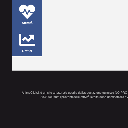
Attività
Grafici
AnimeClick.it è un sito amatoriale gestito dall'associazione culturale NO PR
383/2000 tutti i proventi delle attività svolte sono destinati allo