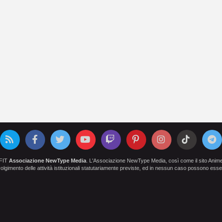
OFIT
Associazione NewType Media
. L'Associazione NewType Media, così come il sito AnimeCl
 svolgimento delle attività istituzionali statutariamente previste, ed in nessun caso possono esser