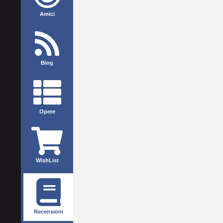
Amici
Blog
Opere
WishList
Recensioni