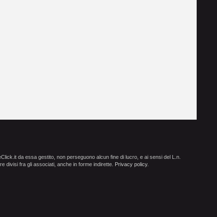
ick.it da essa gestito, non perseguono alcun fine di lucro, e ai sensi del L.n.
e divisi fra gli associati, anche in forme indirette.
Privacy policy
.