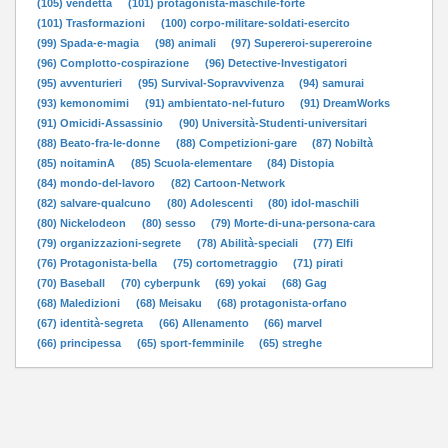
(105) vendetta
(101) protagonista-maschile-forte
(101) Trasformazioni
(100) corpo-militare-soldati-esercito
(99) Spada-e-magia
(98) animali
(97) Supereroi-supereroine
(96) Complotto-cospirazione
(96) Detective-Investigatori
(95) avventurieri
(95) Survival-Sopravvivenza
(94) samurai
(93) kemonomimi
(91) ambientato-nel-futuro
(91) DreamWorks
(91) Omicidi-Assassinio
(90) Università-Studenti-universitari
(88) Beato-fra-le-donne
(88) Competizioni-gare
(87) Nobiltà
(85) noitaminA
(85) Scuola-elementare
(84) Distopia
(84) mondo-del-lavoro
(82) Cartoon-Network
(82) salvare-qualcuno
(80) Adolescenti
(80) idol-maschili
(80) Nickelodeon
(80) sesso
(79) Morte-di-una-persona-cara
(79) organizzazioni-segrete
(78) Abilità-speciali
(77) Elfi
(76) Protagonista-bella
(75) cortometraggio
(71) pirati
(70) Baseball
(70) cyberpunk
(69) yokai
(68) Gag
(68) Maledizioni
(68) Meisaku
(68) protagonista-orfano
(67) identità-segreta
(66) Allenamento
(66) marvel
(66) principessa
(65) sport-femminile
(65) streghe