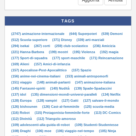
TAGS
(2747) animazione-internazionale
(644) Superpoteri
(539) Demoni
(512) Scuola-superiore
(371) Disney
(339) arti-marziali
(294) isekai
(267) corti
(259) club-scolastico
(236) Amicizia
(221) Hanna-Barbera
(199) mostri
(195) Violenza
(192) magia
(177) Sport-di-squadra
(177) sport-maschile
(171) Reincarnazione
(169) Alieni
(157) Amici-di-infanzia
(157) Apocalisse-Post-Apocalittico
(157) Spazio
(156) anime-nei-cinema-italiani
(153) animali-antropomorfi
(151) viaggio
(148) animali-parlanti
(147) animazione-italiana
(145) Fantasmi-spiriti
(140) Nudità
(139) Spade-Spadaccini
(137) idol
(135) dimensioni-mondi-universi-paralleli
(134) Netflix
(128) Europa
(128) vampiri
(127) Gatti
(127) salvare-il-mondo
(126) bishounen
(126) Cast-al-femminile
(125) scuola-media
(116) Robot
(115) Protagonista-femminile-forte
(113) DC-Comics
(112) Divinità
(112) Triangolo-amoroso
(109) adolescenti-alla-guida-di-robot
(109) Studenti-Studentesse
(108) Draghi
(106) moe
(106) viaggio-nel-tempo
(105) Ninja