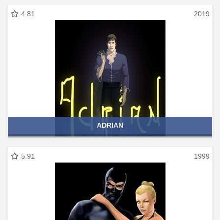
4.81
2019
ADRIAN
5.91
1999