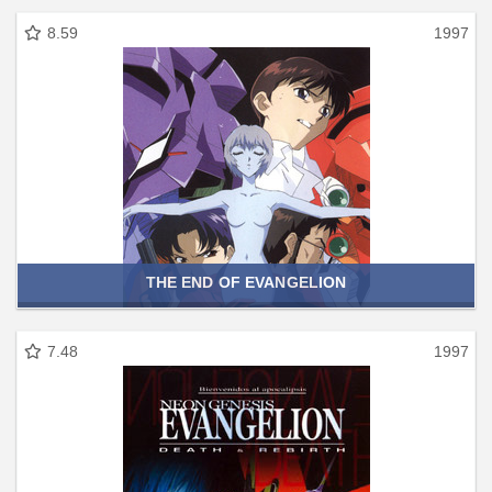
8.59
1997
THE END OF EVANGELION
7.48
1997