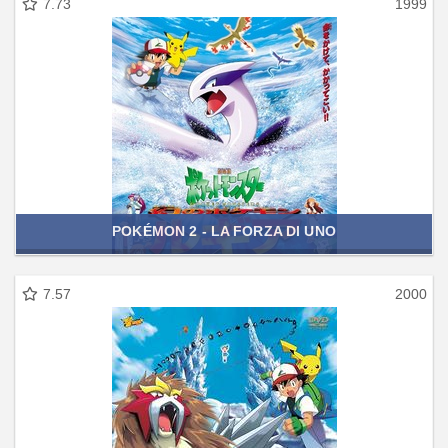
7.73
1999
POKÉMON 2 - LA FORZA DI UNO
7.57
2000