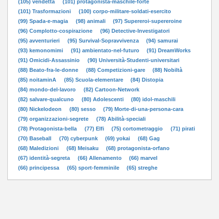
(105) vendetta
(101) protagonista-maschile-forte
(101) Trasformazioni
(100) corpo-militare-soldati-esercito
(99) Spada-e-magia
(98) animali
(97) Supereroi-supereroine
(96) Complotto-cospirazione
(96) Detective-Investigatori
(95) avventurieri
(95) Survival-Sopravvivenza
(94) samurai
(93) kemonomimi
(91) ambientato-nel-futuro
(91) DreamWorks
(91) Omicidi-Assassinio
(90) Università-Studenti-universitari
(88) Beato-fra-le-donne
(88) Competizioni-gare
(88) Nobiltà
(85) noitaminA
(85) Scuola-elementare
(84) Distopia
(84) mondo-del-lavoro
(82) Cartoon-Network
(82) salvare-qualcuno
(80) Adolescenti
(80) idol-maschili
(80) Nickelodeon
(80) sesso
(79) Morte-di-una-persona-cara
(79) organizzazioni-segrete
(78) Abilità-speciali
(78) Protagonista-bella
(77) Elfi
(75) cortometraggio
(71) pirati
(70) Baseball
(70) cyberpunk
(69) yokai
(68) Gag
(68) Maledizioni
(68) Meisaku
(68) protagonista-orfano
(67) identità-segreta
(66) Allenamento
(66) marvel
(66) principessa
(65) sport-femminile
(65) streghe