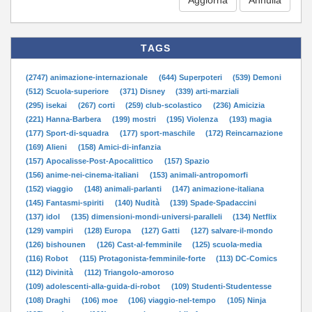
TAGS
(2747) animazione-internazionale
(644) Superpoteri
(539) Demoni
(512) Scuola-superiore
(371) Disney
(339) arti-marziali
(295) isekai
(267) corti
(259) club-scolastico
(236) Amicizia
(221) Hanna-Barbera
(199) mostri
(195) Violenza
(193) magia
(177) Sport-di-squadra
(177) sport-maschile
(172) Reincarnazione
(169) Alieni
(158) Amici-di-infanzia
(157) Apocalisse-Post-Apocalittico
(157) Spazio
(156) anime-nei-cinema-italiani
(153) animali-antropomorfi
(152) viaggio
(148) animali-parlanti
(147) animazione-italiana
(145) Fantasmi-spiriti
(140) Nudità
(139) Spade-Spadaccini
(137) idol
(135) dimensioni-mondi-universi-paralleli
(134) Netflix
(129) vampiri
(128) Europa
(127) Gatti
(127) salvare-il-mondo
(126) bishounen
(126) Cast-al-femminile
(125) scuola-media
(116) Robot
(115) Protagonista-femminile-forte
(113) DC-Comics
(112) Divinità
(112) Triangolo-amoroso
(109) adolescenti-alla-guida-di-robot
(109) Studenti-Studentesse
(108) Draghi
(106) moe
(106) viaggio-nel-tempo
(105) Ninja