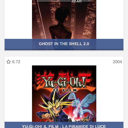
GHOST IN THE SHELL 2.0
6.72
2004
YU-GI-OH! IL FILM - LA PIRAMIDE DI LUCE