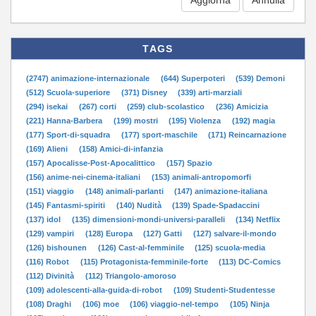
TAGS
(2747) animazione-internazionale
(644) Superpoteri
(539) Demoni
(512) Scuola-superiore
(371) Disney
(339) arti-marziali
(294) isekai
(267) corti
(259) club-scolastico
(236) Amicizia
(221) Hanna-Barbera
(199) mostri
(195) Violenza
(192) magia
(177) Sport-di-squadra
(177) sport-maschile
(171) Reincarnazione
(169) Alieni
(158) Amici-di-infanzia
(157) Apocalisse-Post-Apocalittico
(157) Spazio
(156) anime-nei-cinema-italiani
(153) animali-antropomorfi
(151) viaggio
(148) animali-parlanti
(147) animazione-italiana
(145) Fantasmi-spiriti
(140) Nudità
(139) Spade-Spadaccini
(137) idol
(135) dimensioni-mondi-universi-paralleli
(134) Netflix
(129) vampiri
(128) Europa
(127) Gatti
(127) salvare-il-mondo
(126) bishounen
(126) Cast-al-femminile
(125) scuola-media
(116) Robot
(115) Protagonista-femminile-forte
(113) DC-Comics
(112) Divinità
(112) Triangolo-amoroso
(109) adolescenti-alla-guida-di-robot
(109) Studenti-Studentesse
(108) Draghi
(106) moe
(106) viaggio-nel-tempo
(105) Ninja