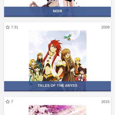
NOIR
7.31
2008
TALES OF THE ABYSS
7
2015