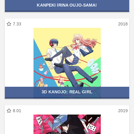
KANPEKI IRINA OUJO-SAMA!
7.33
2018
3D KANOJO: REAL GIRL
8.01
2019