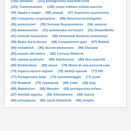
(105) vendetta
(101) protagonista-maschile-forte
(101) Trasformazioni
(100) corpo-militare-soldati-esercito
(99) Spada-e-magia
(98) animali
(97) Supereroi-supereroine
(96) Complotto-cospirazione
(96) Detective-Investigatori
(95) avventurieri
(95) Survival-Sopravvivenza
(94) samurai
(93) kemonomimi
(91) ambientato-nel-futuro
(91) DreamWorks
(91) Omicidi-Assassinio
(90) Università-Studenti-universitari
(88) Beato-fra-le-donne
(88) Competizioni-gare
(87) Nobiltà
(85) noitaminA
(85) Scuola-elementare
(84) Distopia
(84) mondo-del-lavoro
(82) Cartoon-Network
(82) salvare-qualcuno
(80) Adolescenti
(80) idol-maschili
(80) Nickelodeon
(80) sesso
(79) Morte-di-una-persona-cara
(79) organizzazioni-segrete
(78) Abilità-speciali
(77) Elfi
(77) Protagonista-bella
(75) cortometraggio
(71) pirati
(70) Baseball
(70) cyberpunk
(69) yokai
(68) Gag
(68) Maledizioni
(68) Meisaku
(68) protagonista-orfano
(67) identità-segreta
(66) Allenamento
(66) marvel
(66) principessa
(65) sport-femminile
(65) streghe