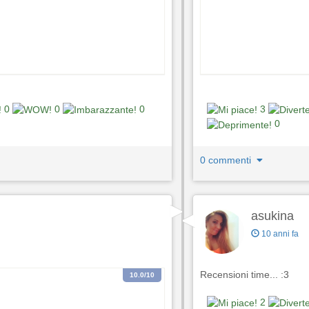
0
0
0
3
0
0 commenti
asukina
10 anni fa
Recensioni time... :3
10.0
/10
2