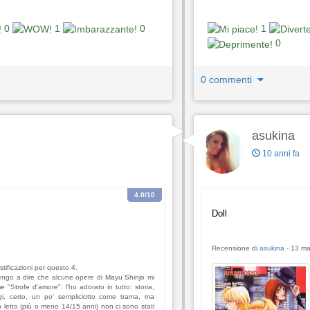
0
1
0
1
0
0 commenti
asukina
10 anni fa
4.0
/10
Doll
Recensione di
asukina
-
13 ma
stificazioni per questo 4.
tengo a dire che alcune opere di Mayu Shinjo mi
 "Strofe d'amore": l'ho adorato in tutto: storia,
gi, certo, un po' sempliciotto come trama, ma
'ho letto (più o meno 14/15 anni) non ci sono stati