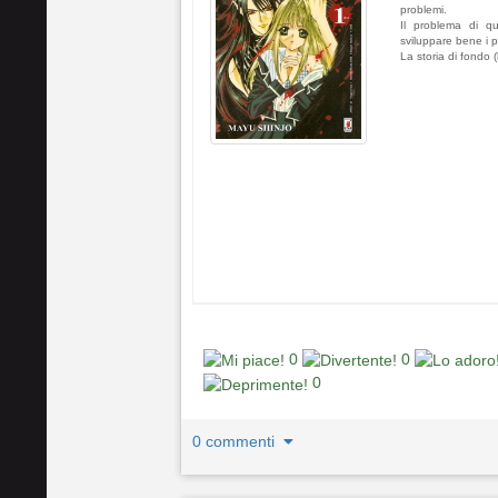
problemi.
Il problema di q
sviluppare bene i 
La storia di fondo
0
0
0
0 commenti