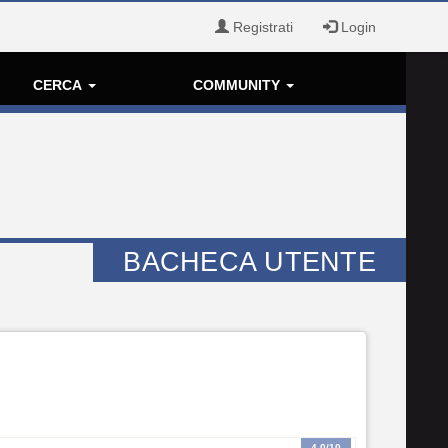
Registrati
Login
CERCA
COMMUNITY
BACHECA UTENTE
4.0
/10