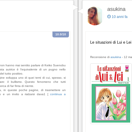
asukina
10 anni fa
10.0
/10
Le situazioni di Lui e Lei
Recensione di
asukina
-
12 ma
e non hanno mai sentito parlare di Keiko Suenobu
ta autrice è l'equivalente di un pugno nello
el tutto positivo.
ine sviluppa uno di quei temi di cui, spesso, si
are: il bullismo. Questo fenomeno che tutti
rca di far finta di niente.
, in queste poche pagine, di trasmettere un
o e un invito a rialzarsi dava1 [
continua a