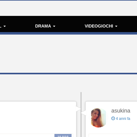
L
DRAMA
VIDEOGIOCHI
asukina
4 anni fa
10.0
/10