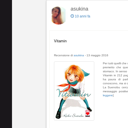
asukina
10 anni fa
Vitamin
Recensione di
asukina
-
13 maggio 2016
Per tutti quelli ch
premetto che ques
stomaco. In senso d
Vitamin in 212 pag
ha paura di parl
conoscono, ma si ce
La Suenobu cerca
messaggio positiv
leggere
]