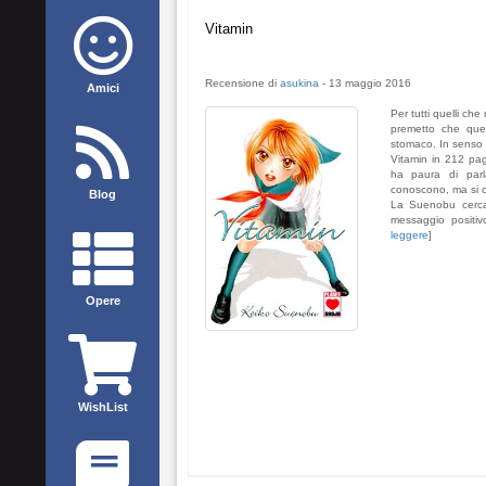
Vitamin
Recensione di
asukina
-
13 maggio 2016
Amici
Per tutti quelli ch
premetto che ques
stomaco. In senso d
Vitamin in 212 pag
ha paura di parl
conoscono, ma si ce
Blog
La Suenobu cerca
messaggio positiv
leggere
]
Opere
WishList