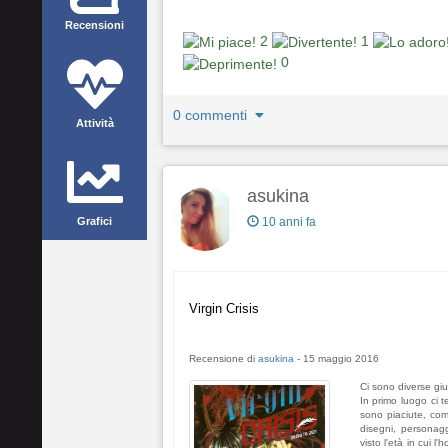
Recensioni
2
1
0
0 commenti
Attività
asukina
Grafici
10 anni fa
Virgin Crisis
Recensione di
asukina
-
15 maggio 2016
Ci sono diverse giu
In primo luogo ci 
sono piaciute, come
disegni, personag
visto l'età in cui l