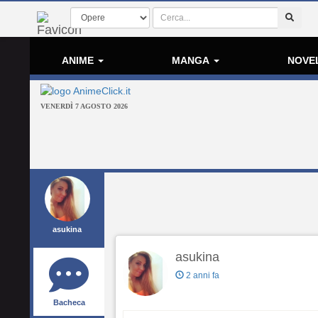
ANIME
MANGA
NOVE
VENERDÌ 7 AGOSTO 2026
asukina
asukina
2 anni fa
Bacheca