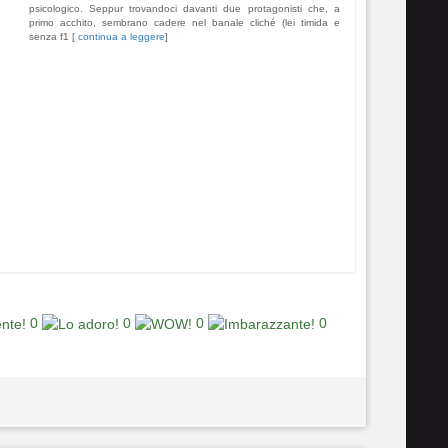
psicologico. Seppur trovandoci davanti due protagonisti che, a
primo acchito, sembrano cadere nel banale cliché (lei timida e
senza f1 [
continua a leggere
]
0
0
0
0