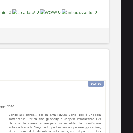
0
0
0
0
10.0
/10
ggio 2016
Bando alle ciance... per chi ama Fuyumi Soryo, Doll è un'opera
immancabile. Per chi ama gli shoujo è un'opera immancabile. Per
chi ama la danza è un'opera immancabile. In quest’opera
autoconclusiva la Soryo sviluppa benissimo i personaggi centrali,
sia dal punto delle dinamiche della storia, sia dal punto di vista