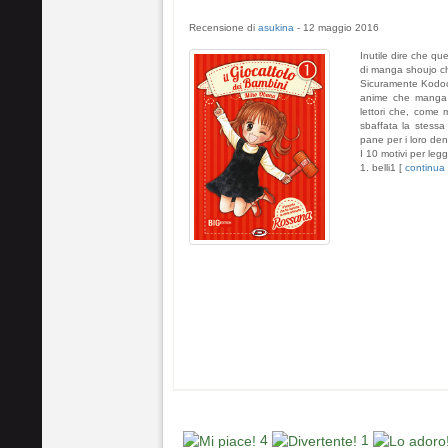
Recensione di
asukina
-
12 maggio 2016
Inutile dire che qu
di manga shoujo che
Sicuramente Kodoch
anime che manga e
lettori che, come
sbaffata la stess
pane per i loro den
I 10 motivi per leg
1. belli1 [
continua
4
1