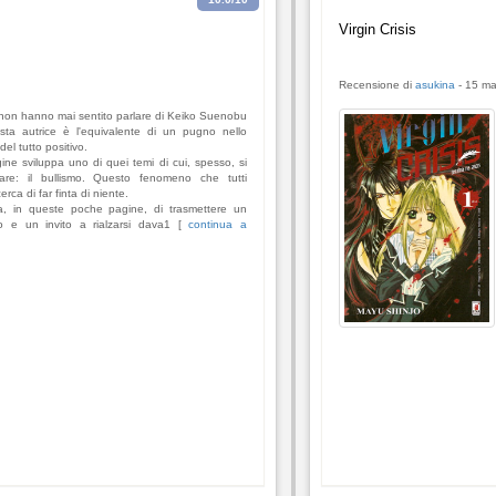
Virgin Crisis
Recensione di
asukina
-
15 ma
e non hanno mai sentito parlare di Keiko Suenobu
ta autrice è l'equivalente di un pugno nello
el tutto positivo.
ine sviluppa uno di quei temi di cui, spesso, si
are: il bullismo. Questo fenomeno che tutti
rca di far finta di niente.
, in queste poche pagine, di trasmettere un
o e un invito a rialzarsi dava1 [
continua a