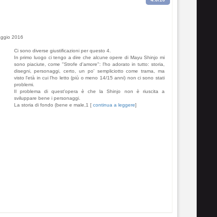
ggio 2016
Ci sono diverse giustificazioni per questo 4.
In primo luogo ci tengo a dire che alcune opere di Mayu Shinjo mi
sono piaciute, come "Strofe d'amore": l'ho adorato in tutto: storia,
disegni, personaggi, certo, un po' sempliciotto come trama, ma
visto l'età in cui l'ho letto (più o meno 14/15 anni) non ci sono stati
problemi.
Il problema di quest'opera è che la Shinjo non è riuscita a
sviluppare bene i personaggi.
La storia di fondo (bene e male,1 [
continua a leggere
]