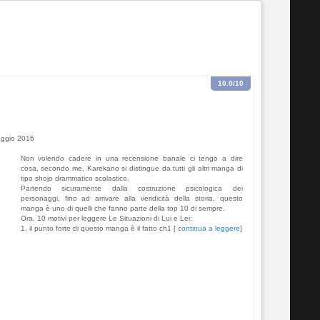
10.0
/10
ggio 2016
Non volendo cadere in una recensione banale ci tengo a dire
cosa, secondo me, Karekano si distingue da tutti gli altri manga di
tipo shojo drammatico scolastico.
Partendo sicuramente dalla costruzione psicologica dei
personaggi, fino ad arrivare alla veridicità della storia, questo
manga è uno di quelli che fanno parte della top 10 di sempre.
Ora, 10 motivi per leggere Le Situazioni di Lui e Lei:
1. il punto forte di questo manga è il fatto ch1 [
continua a leggere
]