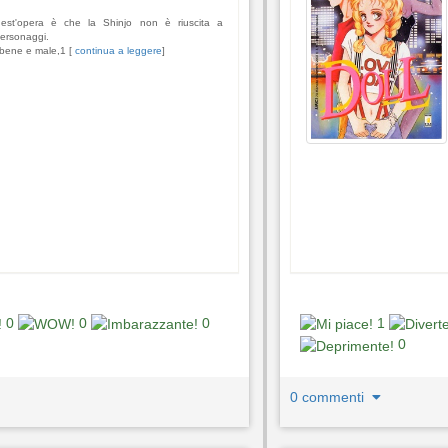
uest'opera è che la Shinjo non è riuscita a
personaggi.
 (bene e male,1 [
continua a leggere
]
0
0
0
1
0
0 commenti