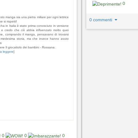
0
esto manga sia una pietra miliare per ogni lettrice
0 commenti
 si rispetti!
a in Italia è stato prima conosciuto in versione
 credo che ciò abbia influenzato molto quei
 me, comprando il manga, pensavano di trovarsi
a medesima storia, ma che invece hanno avuto
ti
gere Il giocattolo dei bambini - Rossana:
 a leggere
]
0
0
0