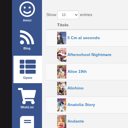
Show
entries
Amici
Titolo
5 Cm al secondo
Blog
Afterschool Nightmare
Alice 19th
Opere
Alichino
Anatolia Story
WishList
Andante