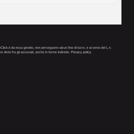
ick.it da essa gestito, non perseguono alcun fine di lucro, e ai sensi del L.n.
e divisi fra gli associati, anche in forme indirette.
Privacy policy
.