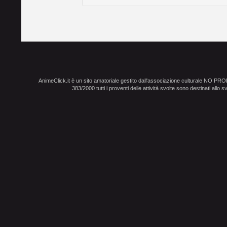
AnimeClick.it è un sito amatoriale gestito dall'associazione culturale NO PR
383/2000 tutti i proventi delle attività svolte sono destinati allo