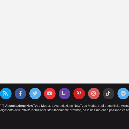
OFIT
Associazione NewType Media
. L'Associazione NewType Media, così come il sito AnimeCl
 svolgimento delle attività istituzionali statutariamente previste, ed in nessun caso possono esser