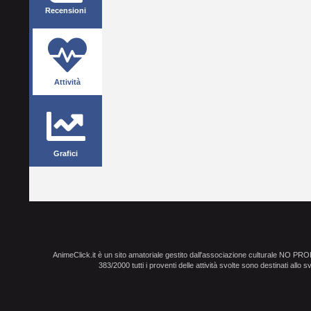
Recensioni
Attività
Grafici
AnimeClick.it è un sito amatoriale gestito dall'associazione culturale NO PR
383/2000 tutti i proventi delle attività svolte sono destinati allo