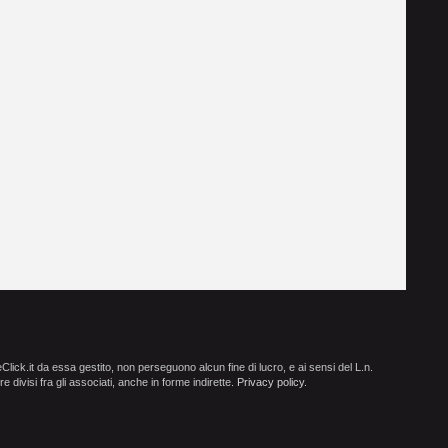
ick.it da essa gestito, non perseguono alcun fine di lucro, e ai sensi del L.n.
e divisi fra gli associati, anche in forme indirette.
Privacy policy
.