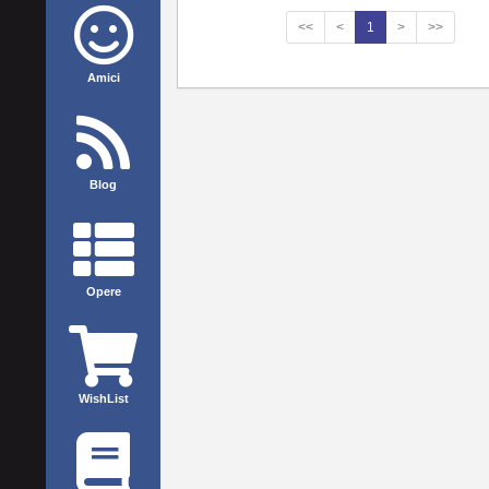
<<
<
1
>
>>
Amici
Blog
Opere
WishList