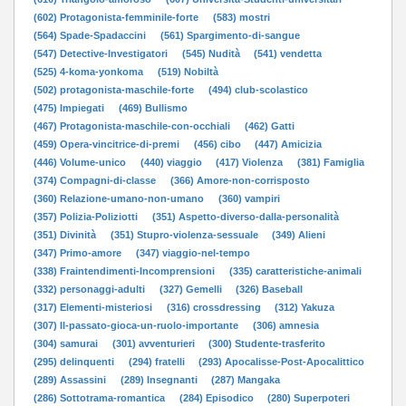
(602) Protagonista-femminile-forte
(583) mostri
(564) Spade-Spadaccini
(561) Spargimento-di-sangue
(547) Detective-Investigatori
(545) Nudità
(541) vendetta
(525) 4-koma-yonkoma
(519) Nobiltà
(502) protagonista-maschile-forte
(494) club-scolastico
(475) Impiegati
(469) Bullismo
(467) Protagonista-maschile-con-occhiali
(462) Gatti
(459) Opera-vincitrice-di-premi
(456) cibo
(447) Amicizia
(446) Volume-unico
(440) viaggio
(417) Violenza
(381) Famiglia
(374) Compagni-di-classe
(366) Amore-non-corrisposto
(360) Relazione-umano-non-umano
(360) vampiri
(357) Polizia-Poliziotti
(351) Aspetto-diverso-dalla-personalità
(351) Divinità
(351) Stupro-violenza-sessuale
(349) Alieni
(347) Primo-amore
(347) viaggio-nel-tempo
(338) Fraintendimenti-Incomprensioni
(335) caratteristiche-animali
(332) personaggi-adulti
(327) Gemelli
(326) Baseball
(317) Elementi-misteriosi
(316) crossdressing
(312) Yakuza
(307) Il-passato-gioca-un-ruolo-importante
(306) amnesia
(304) samurai
(301) avventurieri
(300) Studente-trasferito
(295) delinquenti
(294) fratelli
(293) Apocalisse-Post-Apocalittico
(289) Assassini
(289) Insegnanti
(287) Mangaka
(286) Sottotrama-romantica
(284) Episodico
(280) Superpoteri