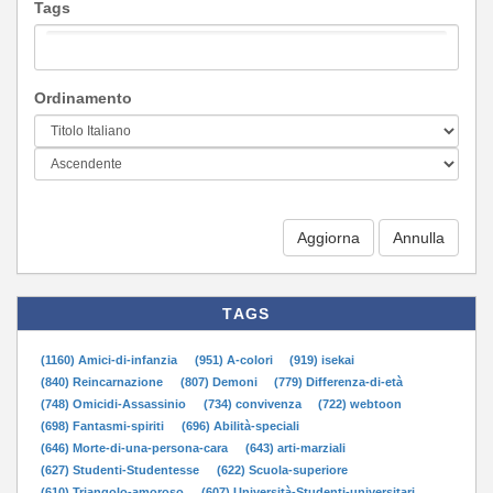
Tags
Ordinamento
Aggiorna
TAGS
(1160) Amici-di-infanzia
(951) A-colori
(919) isekai
(840) Reincarnazione
(807) Demoni
(779) Differenza-di-età
(748) Omicidi-Assassinio
(734) convivenza
(722) webtoon
(698) Fantasmi-spiriti
(696) Abilità-speciali
(646) Morte-di-una-persona-cara
(643) arti-marziali
(627) Studenti-Studentesse
(622) Scuola-superiore
(610) Triangolo-amoroso
(607) Università-Studenti-universitari