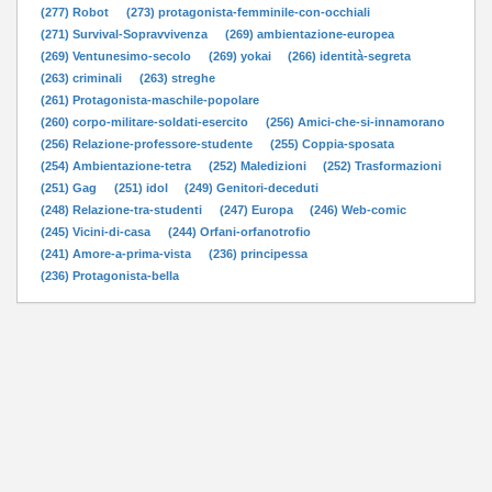
(277) Robot
(273) protagonista-femminile-con-occhiali
(271) Survival-Sopravvivenza
(269) ambientazione-europea
(269) Ventunesimo-secolo
(269) yokai
(266) identità-segreta
(263) criminali
(263) streghe
(261) Protagonista-maschile-popolare
(260) corpo-militare-soldati-esercito
(256) Amici-che-si-innamorano
(256) Relazione-professore-studente
(255) Coppia-sposata
(254) Ambientazione-tetra
(252) Maledizioni
(252) Trasformazioni
(251) Gag
(251) idol
(249) Genitori-deceduti
(248) Relazione-tra-studenti
(247) Europa
(246) Web-comic
(245) Vicini-di-casa
(244) Orfani-orfanotrofio
(241) Amore-a-prima-vista
(236) principessa
(236) Protagonista-bella