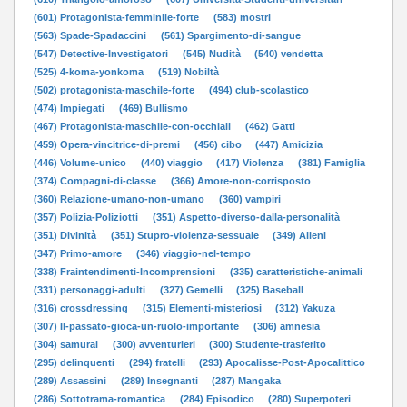
(601) Protagonista-femminile-forte
(583) mostri
(563) Spade-Spadaccini
(561) Spargimento-di-sangue
(547) Detective-Investigatori
(545) Nudità
(540) vendetta
(525) 4-koma-yonkoma
(519) Nobiltà
(502) protagonista-maschile-forte
(494) club-scolastico
(474) Impiegati
(469) Bullismo
(467) Protagonista-maschile-con-occhiali
(462) Gatti
(459) Opera-vincitrice-di-premi
(456) cibo
(447) Amicizia
(446) Volume-unico
(440) viaggio
(417) Violenza
(381) Famiglia
(374) Compagni-di-classe
(366) Amore-non-corrisposto
(360) Relazione-umano-non-umano
(360) vampiri
(357) Polizia-Poliziotti
(351) Aspetto-diverso-dalla-personalità
(351) Divinità
(351) Stupro-violenza-sessuale
(349) Alieni
(347) Primo-amore
(346) viaggio-nel-tempo
(338) Fraintendimenti-Incomprensioni
(335) caratteristiche-animali
(331) personaggi-adulti
(327) Gemelli
(325) Baseball
(316) crossdressing
(315) Elementi-misteriosi
(312) Yakuza
(307) Il-passato-gioca-un-ruolo-importante
(306) amnesia
(304) samurai
(300) avventurieri
(300) Studente-trasferito
(295) delinquenti
(294) fratelli
(293) Apocalisse-Post-Apocalittico
(289) Assassini
(289) Insegnanti
(287) Mangaka
(286) Sottotrama-romantica
(284) Episodico
(280) Superpoteri