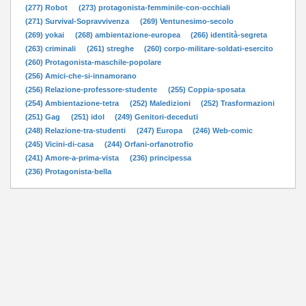
(277) Robot
(273) protagonista-femminile-con-occhiali
(271) Survival-Sopravvivenza
(269) Ventunesimo-secolo
(269) yokai
(268) ambientazione-europea
(266) identità-segreta
(263) criminali
(261) streghe
(260) corpo-militare-soldati-esercito
(260) Protagonista-maschile-popolare
(256) Amici-che-si-innamorano
(256) Relazione-professore-studente
(255) Coppia-sposata
(254) Ambientazione-tetra
(252) Maledizioni
(252) Trasformazioni
(251) Gag
(251) idol
(249) Genitori-deceduti
(248) Relazione-tra-studenti
(247) Europa
(246) Web-comic
(245) Vicini-di-casa
(244) Orfani-orfanotrofio
(241) Amore-a-prima-vista
(236) principessa
(236) Protagonista-bella