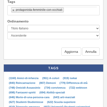
Tags
protagonista-femminile-con-occhiali
Ordinamento
Aggiorna
TAGS
(1160) Amici-di-infanzia
(951) A-colori
(919) isekai
(840) Reincarnazione
(807) Demoni
(779) Differenza-di-età
(748) Omicidi-Assassinio
(734) convivenza
(722) webtoon
(698) Fantasmi-spiriti
(694) Abilità-speciali
(646) Morte-di-una-persona-cara
(643) arti-marziali
(627) Studenti-Studentesse
(622) Scuola-superiore
(610) Triangolo-amoroso
(607) Università-Studenti-universitari