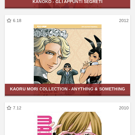
KANOKO - GLI APPUNTI SEGRETI
6.18
2012
KAORU MORI COLLECTION - ANYTHING & SOMETHING
7.12
2010