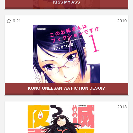
KISS MY ASS
6.21
2010
KONO ONEESAN WA FICTION DESU!?
2013