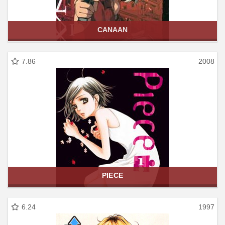
CANAAN
7.86
2008
PIECE
6.24
1997