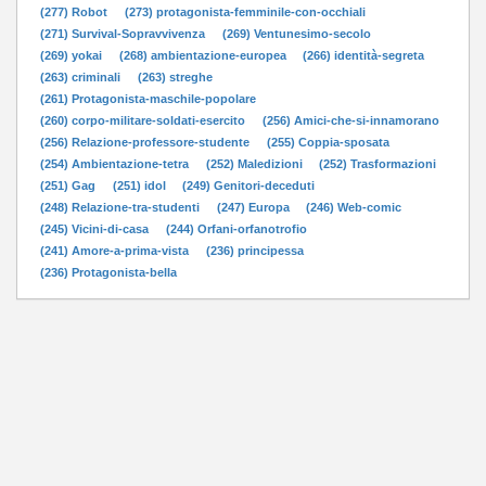
(277) Robot
(273) protagonista-femminile-con-occhiali
(271) Survival-Sopravvivenza
(269) Ventunesimo-secolo
(269) yokai
(268) ambientazione-europea
(266) identità-segreta
(263) criminali
(263) streghe
(261) Protagonista-maschile-popolare
(260) corpo-militare-soldati-esercito
(256) Amici-che-si-innamorano
(256) Relazione-professore-studente
(255) Coppia-sposata
(254) Ambientazione-tetra
(252) Maledizioni
(252) Trasformazioni
(251) Gag
(251) idol
(249) Genitori-deceduti
(248) Relazione-tra-studenti
(247) Europa
(246) Web-comic
(245) Vicini-di-casa
(244) Orfani-orfanotrofio
(241) Amore-a-prima-vista
(236) principessa
(236) Protagonista-bella