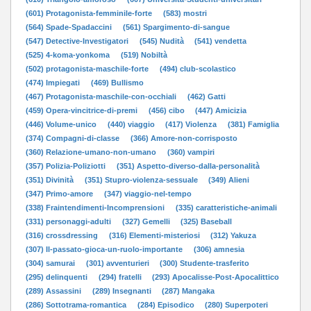
(601) Protagonista-femminile-forte
(583) mostri
(564) Spade-Spadaccini
(561) Spargimento-di-sangue
(547) Detective-Investigatori
(545) Nudità
(541) vendetta
(525) 4-koma-yonkoma
(519) Nobiltà
(502) protagonista-maschile-forte
(494) club-scolastico
(474) Impiegati
(469) Bullismo
(467) Protagonista-maschile-con-occhiali
(462) Gatti
(459) Opera-vincitrice-di-premi
(456) cibo
(447) Amicizia
(446) Volume-unico
(440) viaggio
(417) Violenza
(381) Famiglia
(374) Compagni-di-classe
(366) Amore-non-corrisposto
(360) Relazione-umano-non-umano
(360) vampiri
(357) Polizia-Poliziotti
(351) Aspetto-diverso-dalla-personalità
(351) Divinità
(351) Stupro-violenza-sessuale
(349) Alieni
(347) Primo-amore
(347) viaggio-nel-tempo
(338) Fraintendimenti-Incomprensioni
(335) caratteristiche-animali
(331) personaggi-adulti
(327) Gemelli
(325) Baseball
(316) crossdressing
(316) Elementi-misteriosi
(312) Yakuza
(307) Il-passato-gioca-un-ruolo-importante
(306) amnesia
(304) samurai
(301) avventurieri
(300) Studente-trasferito
(295) delinquenti
(294) fratelli
(293) Apocalisse-Post-Apocalittico
(289) Assassini
(289) Insegnanti
(287) Mangaka
(286) Sottotrama-romantica
(284) Episodico
(280) Superpoteri