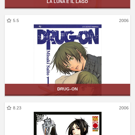
LA LUNA E IL LAGO
5.5
2006
DRUG-ON
8.23
2006