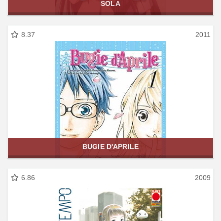
SOLA
8.37
2011
BUGIE D'APRILE
6.86
2009