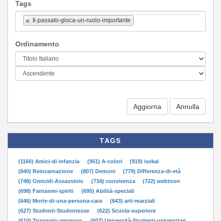
Tags
Il-passato-gioca-un-ruolo-importante
Ordinamento
Aggiorna
TAGS
(1160) Amici-di-infanzia
(951) A-colori
(919) isekai
(840) Reincarnazione
(807) Demoni
(779) Differenza-di-età
(748) Omicidi-Assassinio
(734) convivenza
(722) webtoon
(698) Fantasmi-spiriti
(695) Abilità-speciali
(646) Morte-di-una-persona-cara
(643) arti-marziali
(627) Studenti-Studentesse
(622) Scuola-superiore
(610) Triangolo-amoroso
(607) Università-Studenti-universitari