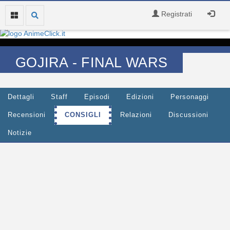
Registrati
GOJIRA - FINAL WARS
Dettagli
Staff
Episodi
Edizioni
Personaggi
Recensioni
CONSIGLI
Relazioni
Discussioni
Notizie