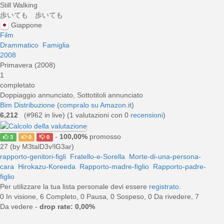
Still Walking
歩いても 歩いても
Giappone
Film
Drammatico
Famiglia
2008
Primavera (2008)
1
completato
Doppiaggio annunciato, Sottotitoli annunciato
Bim Distribuzione
(
compralo su Amazon.it
)
6,212
(#962 in live) (
1
valutazioni con 0
recensioni
)
-
100,00%
promosso
3
0
0
27 (by M3talD3v!lG3ar)
rapporto-genitori-figli
Fratello-e-Sorella
Morte-di-una-persona-
cara
Hirokazu-Koreeda
Rapporto-madre-figlio
Rapporto-padre-
figlio
Per utilizzare la tua lista personale devi essere
registrato
.
0 In visione, 6 Completo, 0 Pausa, 0 Sospeso, 0 Da rivedere, 7
Da vedere -
drop rate: 0,00%