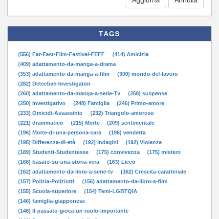
TAGS
(556) Far-East-Film-Festival-FEFF
(414) Amicizia
(409) adattamento-da-manga-a-drama
(353) adattamento-da-manga-a-film
(300) mondo-del-lavoro
(282) Detective-Investigatori
(260) adattamento-da-manga-a-serie-Tv
(258) suspense
(250) Investigativo
(248) Famiglia
(246) Primo-amore
(233) Omicidi-Assassinio
(232) Triangolo-amoroso
(221) drammatico
(215) Morte
(209) sentimentale
(196) Morte-di-una-persona-cara
(196) vendetta
(195) Differenza-di-età
(192) Indagini
(192) Violenza
(189) Studenti-Studentesse
(175) convivenza
(175) mistero
(166) basato-su-una-storia-vera
(163) Liceo
(162) adattamento-da-libro-a-serie-tv
(162) Crescita-caratteriale
(157) Polizia-Poliziotti
(156) adattamento-da-libro-a-film
(155) Scuola-superiore
(154) Temi-LGBTQIA
(146) famiglia-giapponese
(146) Il-passato-gioca-un-ruolo-importante