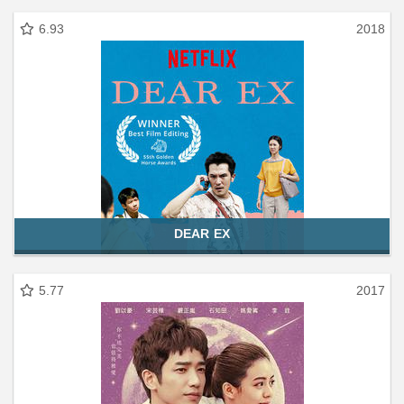
6.93
2018
DEAR EX
5.77
2017