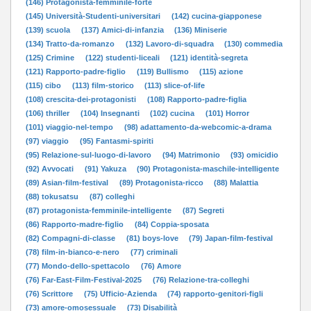
(146) Protagonista-femminile-forte
(145) Università-Studenti-universitari
(142) cucina-giapponese
(139) scuola
(137) Amici-di-infanzia
(136) Miniserie
(134) Tratto-da-romanzo
(132) Lavoro-di-squadra
(130) commedia
(125) Crimine
(122) studenti-liceali
(121) identità-segreta
(121) Rapporto-padre-figlio
(119) Bullismo
(115) azione
(115) cibo
(113) film-storico
(113) slice-of-life
(108) crescita-dei-protagonisti
(108) Rapporto-padre-figlia
(106) thriller
(104) Insegnanti
(102) cucina
(101) Horror
(101) viaggio-nel-tempo
(98) adattamento-da-webcomic-a-drama
(97) viaggio
(95) Fantasmi-spiriti
(95) Relazione-sul-luogo-di-lavoro
(94) Matrimonio
(93) omicidio
(92) Avvocati
(91) Yakuza
(90) Protagonista-maschile-intelligente
(89) Asian-film-festival
(89) Protagonista-ricco
(88) Malattia
(88) tokusatsu
(87) colleghi
(87) protagonista-femminile-intelligente
(87) Segreti
(86) Rapporto-madre-figlio
(84) Coppia-sposata
(82) Compagni-di-classe
(81) boys-love
(79) Japan-film-festival
(78) film-in-bianco-e-nero
(77) criminali
(77) Mondo-dello-spettacolo
(76) Amore
(76) Far-East-Film-Festival-2025
(76) Relazione-tra-colleghi
(76) Scrittore
(75) Ufficio-Azienda
(74) rapporto-genitori-figli
(73) amore-omosessuale
(73) Disabilità