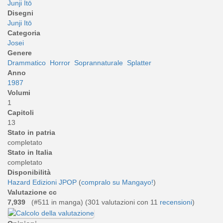
Junji Itō
Disegni
Junji Itō
Categoria
Josei
Genere
Drammatico
Horror
Soprannaturale
Splatter
Anno
1987
Volumi
1
Capitoli
13
Stato in patria
completato
Stato in Italia
completato
Disponibilità
Hazard Edizioni
JPOP
(
compralo su Mangayo!
)
Valutazione cc
7,939
(#511 in manga) (
301
valutazioni con 11
recensioni
)