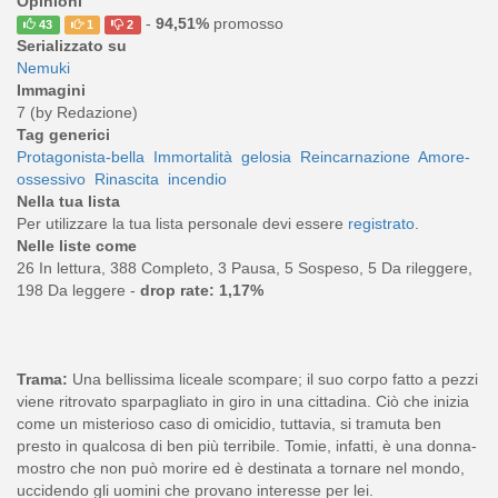
Opinioni
-
94,51%
promosso
43
1
2
Serializzato su
Nemuki
Immagini
7 (by Redazione)
Tag generici
Protagonista-bella
Immortalità
gelosia
Reincarnazione
Amore-
ossessivo
Rinascita
incendio
Nella tua lista
Per utilizzare la tua lista personale devi essere
registrato
.
Nelle liste come
26 In lettura, 388 Completo, 3 Pausa, 5 Sospeso, 5 Da rileggere,
198 Da leggere -
drop rate: 1,17%
Trama:
Una bellissima liceale scompare; il suo corpo fatto a pezzi
viene ritrovato sparpagliato in giro in una cittadina. Ciò che inizia
come un misterioso caso di omicidio, tuttavia, si tramuta ben
presto in qualcosa di ben più terribile. Tomie, infatti, è una donna-
mostro che non può morire ed è destinata a tornare nel mondo,
uccidendo gli uomini che provano interesse per lei.