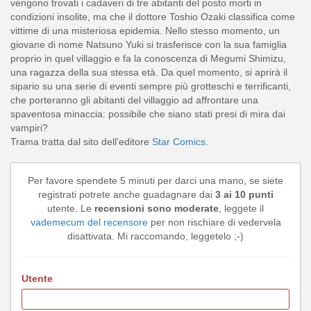
vengono trovati i cadaveri di tre abitanti del posto morti in
condizioni insolite, ma che il dottore Toshio Ozaki classifica come
vittime di una misteriosa epidemia. Nello stesso momento, un
giovane di nome Natsuno Yuki si trasferisce con la sua famiglia
proprio in quel villaggio e fa la conoscenza di Megumi Shimizu,
una ragazza della sua stessa età. Da quel momento, si aprirà il
sipario su una serie di eventi sempre più grotteschi e terrificanti,
che porteranno gli abitanti del villaggio ad affrontare una
spaventosa minaccia: possibile che siano stati presi di mira dai
vampiri?
Trama tratta dal sito dell'editore
Star Comics
.
Per favore spendete 5 minuti per darci una mano, se siete
registrati potrete anche guadagnare dai
3 ai 10 punti
utente. Le
recensioni sono moderate
, leggete il
vademecum del recensore
per non rischiare di vedervela
disattivata. Mi raccomando, leggetelo ;-)
Utente