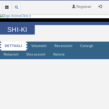
Registrati
SHI-KI
DETTAGLI
Volumetti
Recensioni
Consigli
Relazioni
Discussioni
Notizie