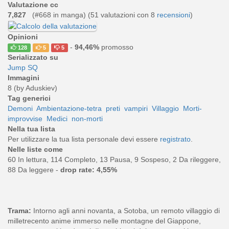
Valutazione cc
7,827
(#668 in manga) (
51
valutazioni con 8
recensioni
)
Opinioni
-
94,46%
promosso
128
5
5
Serializzato su
Jump SQ
Immagini
8 (by Aduskiev)
Tag generici
Demoni
Ambientazione-tetra
preti
vampiri
Villaggio
Morti-
improvvise
Medici
non-morti
Nella tua lista
Per utilizzare la tua lista personale devi essere
registrato
.
Nelle liste come
60 In lettura, 114 Completo, 13 Pausa, 9 Sospeso, 2 Da rileggere,
88 Da leggere -
drop rate: 4,55%
Trama:
Intorno agli anni novanta, a Sotoba, un remoto villaggio di
milletrecento anime immerso nelle montagne del Giappone,